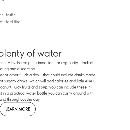
, fruits,
u feel like
plenty of water
alth! A hydrated gut is important for regularity – lack of
oating and discomfort.
er or other fluids a day – that could include drinks made
ot sugary drinks, which will add calories and little else).
yoghurt, juicy fruits and soup, you can include these in
vest in a practical water bottle you can carry around with
and throughout the day.
LEARN MORE