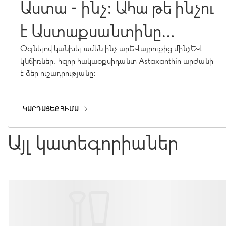
Աստա - ինչ: Ահա թե ինչու
է Աստաքսանտինը
պարտադիր առողջ մաշկի
Օգնելով կանխել ամեն ինչ արևայրուքից մինչև
կնճիռներ, հզոր հակաօքսիդանտ Astaxanthin արժանի
համար
է ձեր ուշադրությանը:
ԿԱՐԴԱՑԵՔ ՀԻՄԱ
Այլ կատեգորիաներ