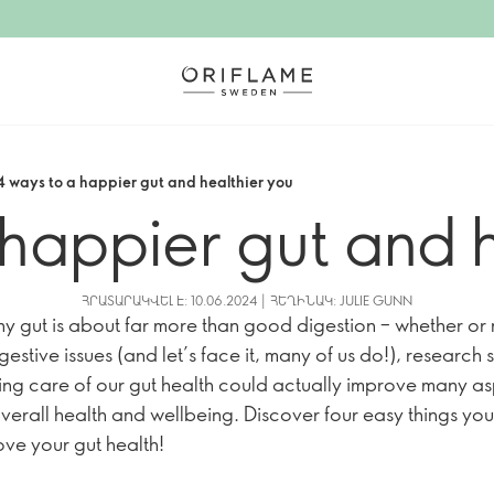
4 ways to a happier gut and healthier you
 happier gut and h
ՀՐԱՏԱՐԱԿՎԵԼ Է: 10.06.2024 | ՀԵՂԻՆԱԿ: JULIE GUNN
hy gut is about far more than good digestion – whether or
estive issues (and let’s face it, many of us do!), research
king care of our gut health could actually improve many a
overall health and wellbeing. Discover four easy things yo
ove your gut health!