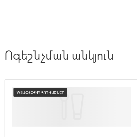
Ոգեշնչման անկյուն
WELLOSOPHY ՀՈԴՎԱԾՆԵՐ