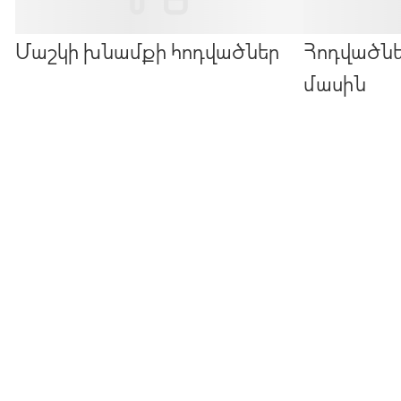
Մաշկի խնամքի հոդվածներ
Հոդվածն
մասին