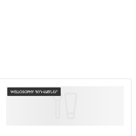
WELLOSOPHY ՀՈԴՎԱԾՆԵՐ