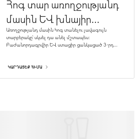
Հոգ տար առողջությանդ
մասին և խնայիր
գումար
Առողջությանդ մասին հոգ տանելու լավագույն
տարբերակը՝ սկսել դա անել մշտապես:
Բաժանորդագրվիր և ստացիր ցանկացած 3-րդ
արտադրանքն անվճար(10 դրամ):
ԿԱՐԴԱՑԵՔ ՀԻՄԱ