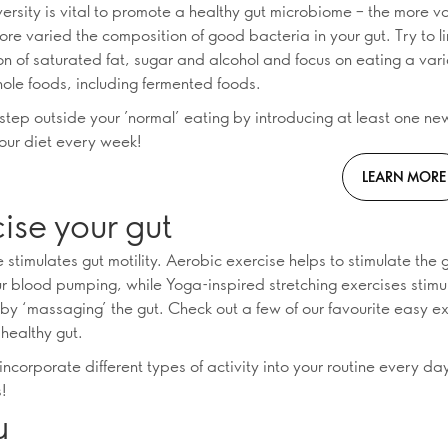
versity is vital to promote a healthy gut microbiome – the more v
ore varied the composition of good bacteria in your gut. Try to li
n of saturated fat, sugar and alcohol and focus on eating a vari
hole foods, including fermented foods.
 step outside your ’normal’ eating by introducing at least one new
your diet every week!
LEARN MORE
ise your gut
e stimulates gut motility. Aerobic exercise helps to stimulate the 
ur blood pumping, while Yoga-inspired stretching exercises stimu
y ‘massaging’ the gut. Check out a few of our favourite easy ex
healthy gut.
 incorporate different types of activity into your routine every da
s!
ն