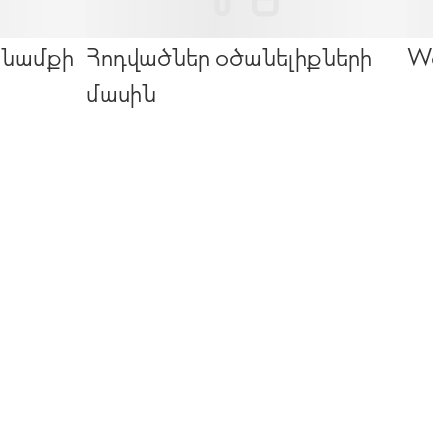
խնամքի
Հոդվածներ օծանելիքների
Wel
մասին