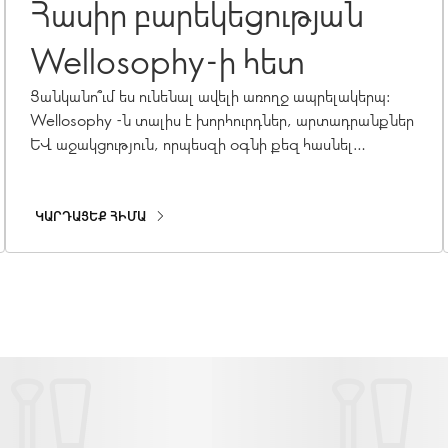
Հասիր բարեկեցության
Wellosophy-ի հետ
Ցանկանո՞ւմ ես ունենալ ավելի առողջ ապրելակերպ:
Wellosophy -ն տալիս է խորհուրդներ, արտադրանքներ
և աջակցություն, որպեսզի օգնի քեզ հասնել
նպատակներիդ:
ԿԱՐԴԱՑԵՔ ՀԻՄԱ