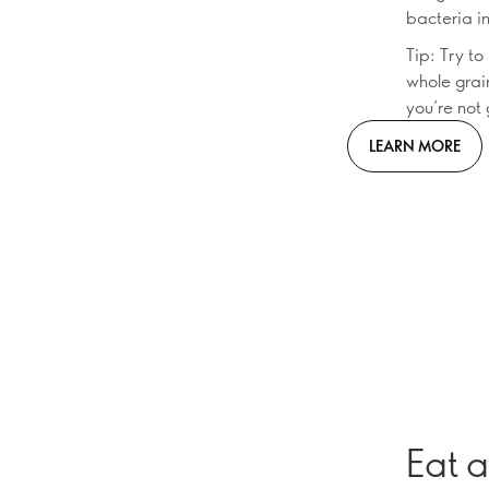
bacteria i
Tip: Try to
whole grai
you’re not
LEARN MORE
Eat a