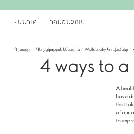
ԽԱՆՈՒԹ
ՈԳԵՇՆՉՈՒՄ
Գլխավոր
/
Գեղեցկության կենտրոն
/
Wellosophy հոդվածներ
/
4 ways to a
A healt
have dig
that ta
of our 
to impr