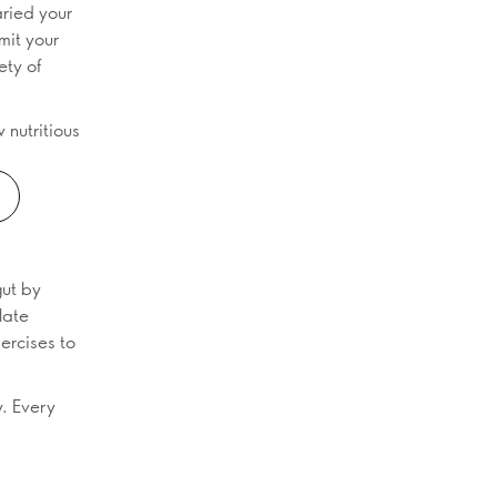
aried your
mit your
ety of
 nutritious
gut by
late
ercises to
y. Every