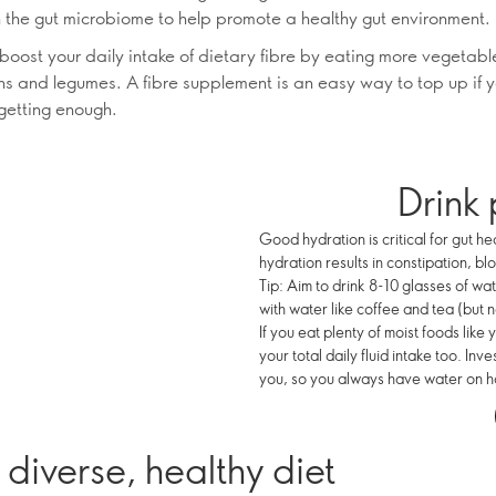
n the gut microbiome to help promote a healthy gut environment.
 boost your daily intake of dietary fibre by eating more vegetables
ns and legumes. A fibre supplement is an easy way to top up if yo
 getting enough.
Drink 
Good hydration is critical for gut he
hydration results in constipation, bl
Tip: Aim to drink 8-10 glasses of wat
with water like coffee and tea (but n
If you eat plenty of moist foods like 
your total daily fluid intake too. In
you, so you always have water on h
 diverse, healthy diet