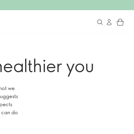
ealthier you
 not we
 suggests
spects
u can do