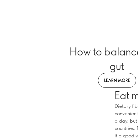
How to balanc
gut
LEARN MORE
Eat m
Dietary fib
convenient
a day, but
countries. 
it a good 