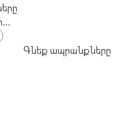
ները
ի
համար
Գնեք ապրանքները