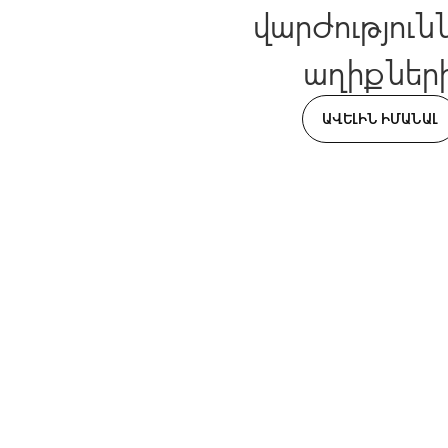
վարժություն
աղիքներ
առողջության 
ԱՎԵԼԻՆ ԻՄԱՆԱԼ