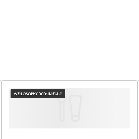
WELLOSOPHY ՀՈԴՎԱԾՆԵՐ