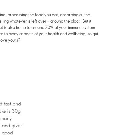
ine, processing the food you eat, absorbing all the
ling whatever is left over – around the clock. But it
 gut is also home to around 70% of your immune system
d to many aspects of your health and wellbeing, so gut
rove yours?
of fast and
ake is 30g
n many
ut and gives
he good