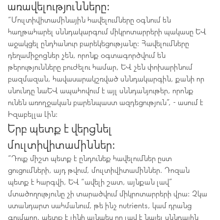
առավելությունները:
“Մուլտիվիտամինային հավելումները օգնում են
հաղթահարել սննդակարգում միկրոտարրերի պակասը և
աջակցել ընդհանուր բարեկեցությանը: Հավելումները
դեղամիջոցներ չեն, որոնք օգտագործվում են
թերությունները բուժելու համար, և չեն փոխարինում
բազմազան, հավասարակշռված սննդակարգին, քանի որ
սնունդը նաև ապահովում է այլ սննդանյութեր, որոնք
ունեն առողջական բարենպաստ ազդեցություն”, - ասում է
Իզաբելլա Լին:
Երբ պետք է վերցնել
մուլտիվիտամիններ:
“Դուք միշտ պետք է ընդունեք հավելումներ ըստ
ցուցումների, այդ թվում, մուլտիվիտամիններ. Դոզան
պետք է հարգվի, և “ավելի շատ, այնքան լավ”
մտածողությունը չի տարածվում միկրոտարրերի վրա: Չկա
ստանդարտ սահմանում, թե ինչ nutrients, կամ դրանց
գումարը, պետք է լինի այնպես որ լավ է նայել սննդային