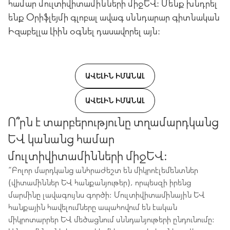
համար մուլտիվիտամինների միջև: Մենք խնդրել
ենք Օրիֆլեյմի գլոբալ ավագ սննդարար գիտնական
Իզաբելլա Լիին օգնել դասավորել այն:
ԱՎԵԼԻՆ ԻՄԱՆԱԼ
ԱՎԵԼԻՆ ԻՄԱՆԱԼ
Ո՞րն է տարբերությունը տղամարդկանց
և կանանց համար
մուլտիվիտամինների միջև:
“Բոլոր մարդկանց անհրաժեշտ են միկրոէլեմենտներ
(վիտամիններ և հանքանյութեր), որպեսզի իրենց
մարմինը լավագույնս գործի: Մուլտիվիտամինային և
հանքային հավելումները ապահովում են էական
միկրոտարրեր և մեծացնում սննդանյութերի ընդունումը: