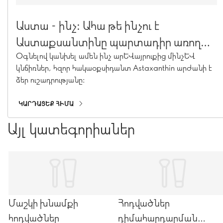
Աստա - ինչ: Ահա թե ինչու է
Աստաքսանտինը պարտադիր առողջ
մաշկի համար
Օգնելով կանխել ամեն ինչ արևայրուքից մինչև
կնճիռներ, հզոր հակաօքսիդանտ Astaxanthin արժանի է
ձեր ուշադրությանը:
ԿԱՐԴԱՑԵՔ ՀԻՄԱ
Այլ կատեգորիաներ
Մաշկի խնամքի
Հոդվածներ
հոդվածներ
դիմահարդարման