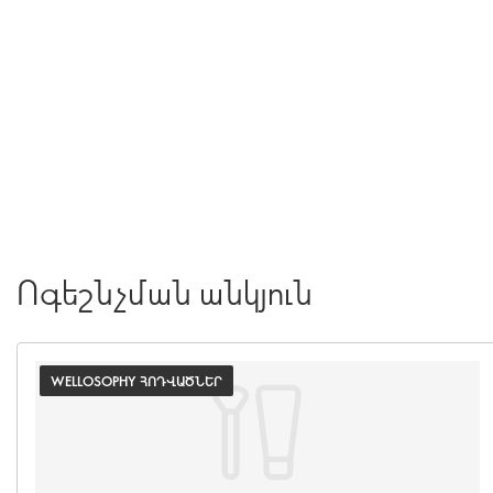
Ոգեշնչման անկյուն
WELLOSOPHY ՀՈԴՎԱԾՆԵՐ