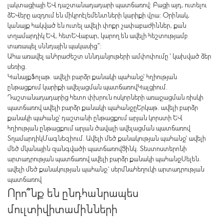
լակտացիայի և դաշտանադադարի պատճառով: Բացի այդ, ուտելու
ձևերը ազդում են միկրոէլեմենտների կարիքի վրա: Օրինակ,
կանայք հակված են ուտել ավելի փոքր չափաբաժիններ, քան
տղամարդիկ և, հետևաբար, կարող են ավելի հեշտությամբ
տառապել սննդային պակասից”:
Ահա առավել անհրաժեշտ սննդանյութերի ամփոփումը ՝ կախված ձեր
սեռից.
ԿանայքՖոլաթ. ավելի բարձր քանակի պահանջ՝ հղիության
ընթացքում կարիքի ավելացման պատճառովԿալցիում.
Դաշտանադադարից հետո փխրուն ոսկորների առաջացման ռիսկի
պատճառով ավելի բարձր քանակի պահանջըԵրկաթ. ավելի բարձր
քանակի պահանջ՝ դաշտանի ընթացքում արյան կորստի և
հղիության ընթացքում արյան ծավալի ավելացման պատճառով
ՏղամարդիկՄագնեզիում. Ավելի մեծ քանակության պահանջ՝ ավելի
մեծ մկանային զանգվածի պատճառովՑինկ. Տեստոստերոնի
արտադրության պատճառով ավելի բարձր քանակի պահանջՍելեն.
ավելի մեծ քանակության պահանջ` սերմնահեղուկի արտադրության
պատճառով
Որո՞նք են ընդհանրապես
մուլտիվիտամինների