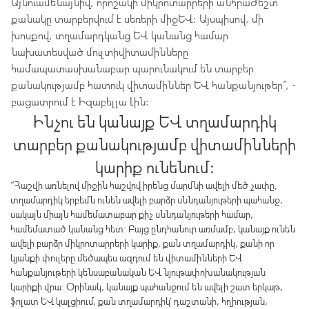
Այնուամենայնիվ, որոշակի միկրոտարրերի անհրաժեշտ
քանակը տարբերվում է սեռերի միջև: Այսպիսով, մի
խոսքով, տղամարդկանց և կանանց համար
նախատեսված մուլտիվիտամինները
համապատասխանաբար պարունակում են տարբեր
քանակությամբ հատուկ վիտամիններ և հանքանյութեր”, -
բացատրում է Իզաբելլա Լին:
Ինչու են կանայք և տղամարդիկ
տարբեր քանակությամբ վիտամինների
կարիք ունենում:
“Հաշվի առնելով միջին հաշվով իրենց մարմնի ավելի մեծ չափը,
տղամարդիկ երբեմն ունեն ավելի բարձր սննդանյութերի պահանջ,
սակայն միայն համեմատաբար քիչ սննդանյութերի համար,
համեմատած կանանց հետ: Բայց ընդհանուր առմամբ, կանայք ունեն
ավելի բարձր միկրոտարրերի կարիք, քան տղամարդիկ, քանի որ
կյանքի փուլերը մեծապես ազդում են վիտամինների և
հանքանյութերի կենսաբանական և նյութափոխանակության
կարիքի վրա: Օրինակ, կանայք պահանջում են ավելի շատ երկաթ,
ֆոլատ և կալցիում, քան տղամարդիկ՝ դաշտանի, հղիության,