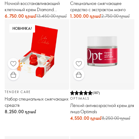
Ночной восстанавливающий
Специальное смягчающее
клеточный крем Diamond
средство с экстрактом манго
Cellular
6,750.00 դրամ
13,450.00 դրամ
1,300.00 դրամ
2,750.00 դրամ
НОВИНКА!
TENDER CARE
(
187
)
Набор специальных смягчающих
OPTIMALS
средств
Лёгкий антивозрастной крем для
лица Optimals
8,250.00 դրամ
4,550.00 դրամ
8,250.00 դրամ