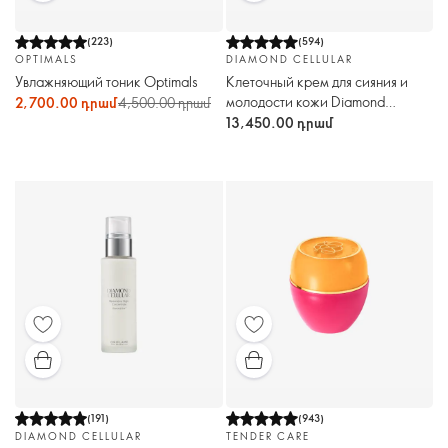
(
223
)
(
594
)
OPTIMALS
DIAMOND CELLULAR
Увлажняющий тоник Optimals
Клеточный крем для сияния и
молодости кожи Diamond
2,700.00 դրամ
4,500.00 դրամ
Cellular
13,450.00 դրամ
(
191
)
(
943
)
DIAMOND CELLULAR
TENDER CARE