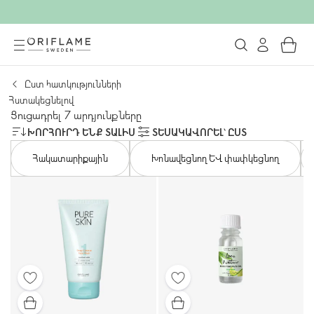
Ըստ հատկությունների
Հստակեցնելով
Ցուցադրել 7 արդյունքները
ԽՈՐՀՈՒՐԴ ԵՆՔ ՏԱԼԻՍ
ՏԵՍԱԿԱՎՈՐԵԼ՝ ԸՍՏ
Հակատարիքային
Խոնավեցնող և փափկեցնող