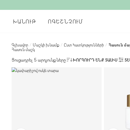
ԽԱՆՈՒԹ
ՈԳԵՇՆՉՈՒՄ
Գլխավոր
/
Մաշկի խնամք
/
Ըստ հատկությունների
/
Հասուն մա
Հասուն մաշկ
Ցուցադրել 5 արդյունքները
ԽՈՐՀՈՒՐԴ ԵՆՔ ՏԱԼԻՍ
ՏԵ