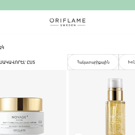
շկ
Հակատարիքային
Խո
ՍԱԿԱՎՈՐԵԼ՝ ԸՍՏ