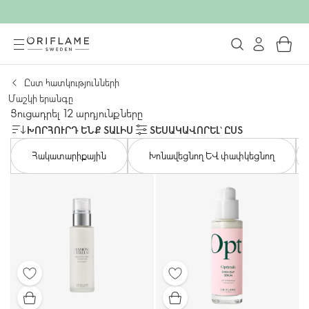
Ըստ հատկությունների
Մաշկի երանգը
Ցուցադրել 12 արդյունքները
ԽՈՐՀՈՒՐԴ ԵՆՔ ՏԱԼԻՍ
ՏԵՍԱԿԱՎՈՐԵԼ՝ ԸՍՏ
Հակատարիքային
Խոնավեցնող և փափկեցնող