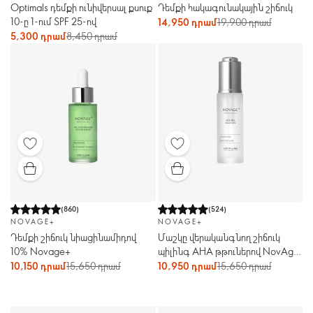
Optimals դեմքի ունիվերսալ քսուք
Դեմքի հակագունակային շիճուկ
10-ը 1-ում SPF 25-ով
14,950 դրամ
19,900 դրամ
5,300 դրամ
8,450 դրամ
(
860
)
(
524
)
NOVAGE+
NOVAGE+
Դեմքի շիճուկ նիացինամիդով
Մաշկը վերականգնող շիճուկ
10% Novage+
պիլինգ AHA թթուներով NovAge
ProCeuticals
10,150 դրամ
15,650 դրամ
10,950 դրամ
15,650 դրամ