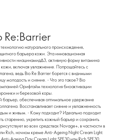
o Re:Barrier
шу технологию натурального происхождения,
ащитного барьера кожи. Эта инновационная
ктивности ниацинамидΔ3, активную форму витамина
в кожи, включая увлажнение. Попрощайтесь с
агена, ведь Bio Re:Barrier борется с видимыми
цу молодость и сияние. - Что это такое? Bio
я компанией Орифлэйм технология биоактивации
ороники и березовой коры.
ый барьер, обеспечивая оптимальное удержание
коллагена. Восстанавливает сияние и увлажненность
одым и живым. - Кому подходит? Идеально подходит
оять старению, укрепить кожный барьер и сохранить
рисутствует во всех средствах Novage+, в частности в
ли Rich, ночном креме Anti-Ageing Night Cream Light
 Anti-Ageing Day Cream Light SPF30 или Rich SPF30.