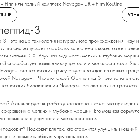
ft + Firm или полный комплекс Novage+ Lift + Firm Routine.
ОЛЬШЕ
УЗНА
ептид-3
e-3 - это наша технология натурального происхождения, науч
я, что она запускает выработку коллагена в коже, даже прево
ости витамин C◊. Улучшая видимость мелких и глубоких морщи
e-3 способствует повышению упругости и молодости кожи. Явл
ovage+, эта технология присутствует в каждой из наших проц
ожей Novage+. - Что это такое? Орипептид-3 - это запатенто
технология биоактивации Novage+, основанная на дрожжах,
ает? Активизирует выработку коллагена в коже, что приводит к
 сокращению мелких и глубоких морщин. Его мощная формул
ует повышению упругости и молодости кожи.
н подходит? Подходит для тех, кто стремится улучшить внешний
рщин и повысить общую упругость кожи.