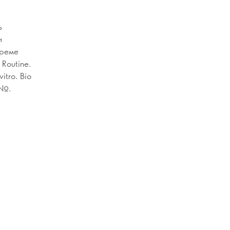
ь
и
креме
 Routine.
itro. Bio
 №.