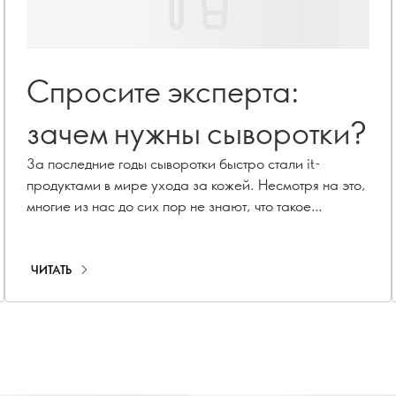
Спросите эксперта:
зачем нужны сыворотки?
За последние годы сыворотки быстро стали it-
продуктами в мире ухода за кожей. Несмотря на это,
многие из нас до сих пор не знают, что такое
сыворотка и для чего она нужна. Чтобы пролить свет
на ее невероятные преимущества, мы обратились к
экспертному совету Орифлэйм в поисках ответов на
ЧИТАТЬ
некоторые животрепещущие вопросы!