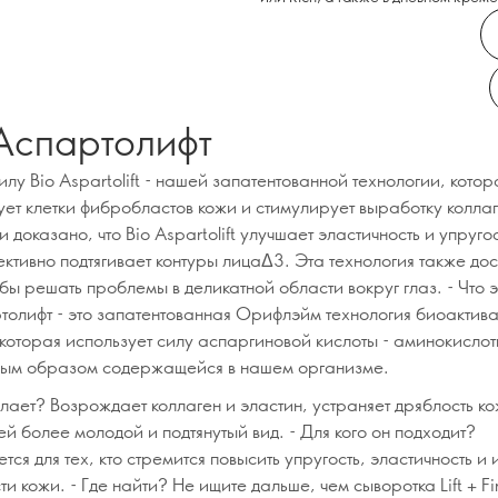
Аспартолифт
лу Bio Aspartolift - нашей запатентованной технологии, котор
ует клетки фибробластов кожи и стимулирует выработку колла
 доказано, что Bio Aspartolift улучшает эластичность и упруго
ктивно подтягивает контуры лицаΔ3. Эта технология также дос
обы решать проблемы в деликатной области вокруг глаз. - Что э
толифт - это запатентованная Орифлэйм технология биоактив
которая использует силу аспаргиновой кислоты - аминокислот
ным образом содержащейся в нашем организме.
лает? Возрождает коллаген и эластин, устраняет дряблость ко
й более молодой и подтянутый вид. - Для кого он подходит?
тся для тех, кто стремится повысить упругость, эластичность и 
ти кожи. - Где найти? Не ищите дальше, чем сыворотка Lift + F