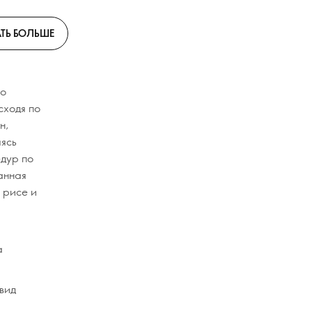
ТЬ БОЛЬШЕ
но
сходя по
н,
яясь
едур по
ванная
 рисе и
а
 вид