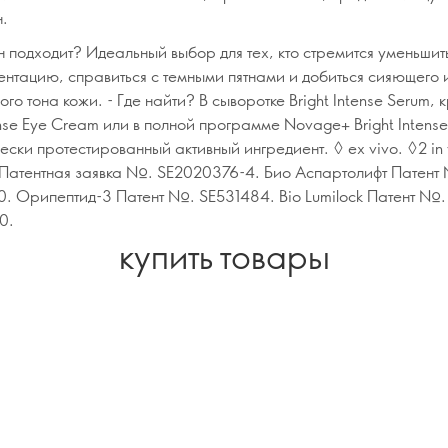
н.
н подходит? Идеальный выбор для тех, кто стремится уменьшит
ентацию, справиться с темными пятнами и добиться сияющего 
го тона кожи. - Где найти? В сыворотке Bright Intense Serum, 
ense Eye Cream или в полной программе Novage+ Bright Intense
ски протестированный активный ингредиент. ◊ ex vivo. ◊2 in v
r Патентная заявка №. SE2020376-4. Био Аспартолифт Патент
0. Орипептид-3 Патент №. SE531484. Bio Lumilock Патент №.
0.
купить товары