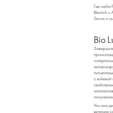
Где найти?
Blemish + 
Serum и с
Bio L
Завершите
происхожд
гиперпигм
активизир
пигментац
с койевой
свойствами
запатенто
полученна
Что она д
включая с