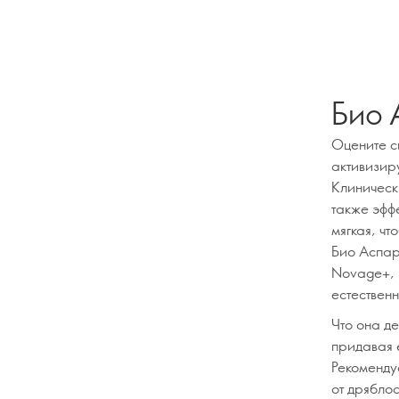
Био 
Оцените си
активизир
Клинически
также эффе
мягкая, чт
Био Аспар
Novage+, 
естествен
Что она де
придавая е
Рекомендуе
от дряблос