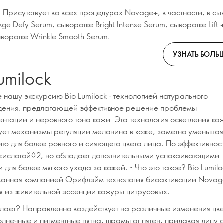
 Присутствует во всех процедурах Novage+, в частности, в сы
Age Defy Serum, сыворотке Bright Intense Serum, сыворотке Lift 
ыворотке Wrinkle Smooth Serum.
УЗНАТЬ БОЛЬ
umilock
 нашу экскурсию Bio Lumilock - технологией натурального
ения, предлагающей эффективное решение проблемы
ентации и неровного тона кожи. Эта технология осветления ко
ует механизмы регуляции меланина в коже, заметно уменьшая
ию для более ровного и сияющего цвета лица. По эффективнос
 кислотой◊2, но обладает дополнительными успокаивающими
 для более мягкого ухода за кожей. - Что это такое? Bio Lumiloc
ванная компанией Орифлэйм технология биоактивации Novag
я из живительной эссенции кожуры цитрусовых.
елает? Направленно воздействует на различные изменения цве
олнечные и пигментные пятна, шрамы от пятен, придавая лицу 