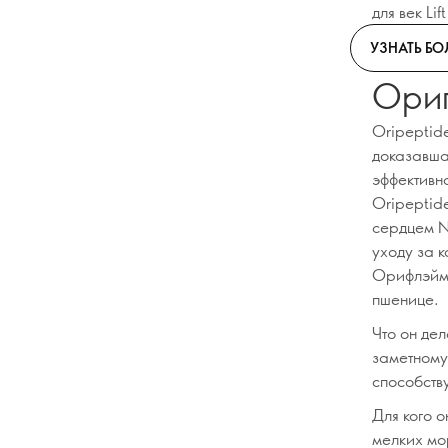
для век Li
УЗНАТЬ Б
Орип
Oripeptid
доказавша
эффективн
Oripeptid
сердцем N
уходу за к
Орифлэйм 
пшенице.
Что он дел
заметному
способств
Для кого о
мелких мо