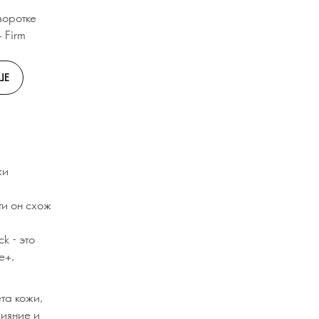
воротке
+ Firm
ШЕ
жи
ти он схож
k - это
e+,
та кожи,
сияние и