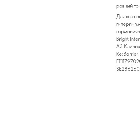
ровный то
Для кого о
гиперпигм
гармонично
Bright Int
Δ3 Клиниче
Re:Barrie
EP1179702
SE286260