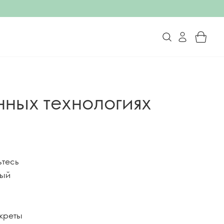
нных технологиях
ьтесь
ный
екреты