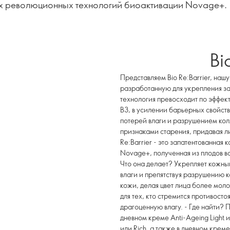
х революционных технологий биоактивации Novage+.
Bi
Представляем Bio Re:Barrier, на
разработанную для укрепления з
технология превосходит по эффе
B3, в усилении барьерных свойст
потерей влаги и разрушением колл
признаками старения, придавая ли
Re:Barrier - это запатентованна
Novage+, полученная из плодов в
Что она делает? Укрепляет кожн
влаги и препятствуя разрушению 
кожи, делая цвет лица более мол
для тех, кто стремится противост
драгоценную влагу. - Где найти? П
дневном креме Anti-Ageing Light и
или Rich, а также в дневном креме