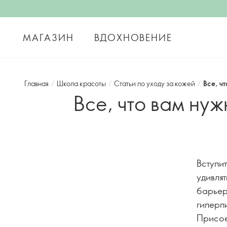
МАГАЗИН
ВДОХНОВЕНИЕ
Главная
/
Школа красоты
/
Статьи по уходу за кожей
/
Все, ч
Все, что вам ну
Вступи
удивлят
барьер
гиперп
Присое