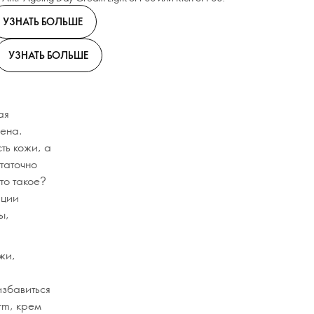
УЗНАТЬ БОЛЬШЕ
УЗНАТЬ БОЛЬШЕ
ая
гена.
сть кожи, а
таточно
то такое?
ации
ы,
жи,
избавиться
irm, крем