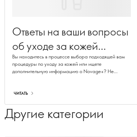
Ответы на ваши вопросы
об уходе за кожей
Novage+
Вы находитесь в процессе выбора подходящей вам
процедуры по уходу за кожей или ищете
дополнительную информацию о Novage+? Не
останавливайтесь на достигнутом! Наш старший
менеджер по внедрению маршрутов красоты и
эксперт по уходу за кожей премиум-класса
ЧИТАТЬ
Каролина Шарпантье ответила на ваши самые
актуальные вопросы о Novage+!
Другие категории