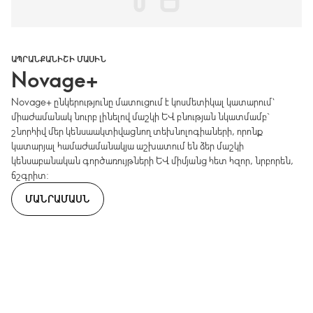
ԱՊՐԱՆՔԱՆԻՇԻ ՄԱՍԻՆ
Novage+
Novage+ ընկերությունը մատուցում է կոսմետիկալ կատարում՝
միաժամանակ նուրբ լինելով մաշկի և բնության նկատմամբ`
շնորհիվ մեր կենսաակտիվացնող տեխնոլոգիաների, որոնք
կատարյալ համաժամանակյա աշխատում են ձեր մաշկի
կենսաբանական գործառույթների և միմյանց հետ հզոր, նրբորեն,
ճշգրիտ:
ՄԱՆՐԱՄԱՍՆ