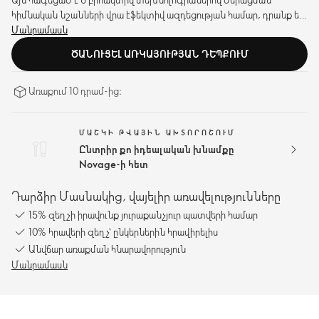
հիմնական նշանների վրա էֆեկտիվ ազդեցության համար, դրանք են՝
առաձգականության կորուստ և դեմքի խամրած երանգ: Նկատելի
Մանրամասն
արդյունք կանոնավոր օգտագործման դեպքում՝ ընդամենը 2 շաբաթ
ԾԱՆՈՒՑԵԼ ԱՌԿԱՅՈՒԹՅԱՆ ԴԵՊՔՈՒՄ
անց:
Առաքում 10 դրամ-ից։
ՄԱՇԿԻ ԹՎԱՅԻՆ ԱԽՏՈՐՈՇՈՒՄ
Ընտրիր քո իդեալական խնամքը
Novage-ի հետ
Դարձիր Մասնակից, վայելիր առավելությունները
15% զեղչի իրավունք յուրաքանչյուր պատվերի համար
10% հրավերի զեղչ՝ ընկերներին հրավիրելիս
Անվճար առաքման հնարավորություն
Մանրամասն