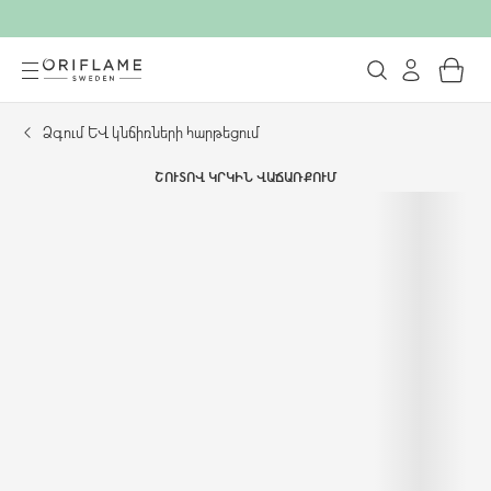
Ձգում և կնճիռների հարթեցում
ՇՈՒՏՈՎ ԿՐԿԻՆ ՎԱՃԱՌՔՈՒՄ