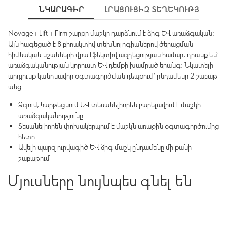
ՆԿԱՐԱԳԻՐ
ԼՐԱՑՈՒՑԻՉ ՏԵՂԵԿՈՒԹՅՈՒՆՆԵ
Novage+ Lift + Firm շարքը մաշկը դարձնում է ձիգ և առաձգական:
Այն հագեցած է 8 բիոակտիվ տեխնոլոգիաներով ծերացման
հիմնական նշանների վրա էֆեկտիվ ազդեցության համար, դրանք են՝
առաձգականության կորուստ և դեմքի խամրած երանգ: Նկատելի
արդյունք կանոնավոր օգտագործման դեպքում՝ ընդամենը 2 շաբաթ
անց:
Ձգում, հարթեցնում և տեսանելիորեն բարելավում է մաշկի
առաձգականությունը
Տեսանելիորեն փոխակերպում է մաշկն առաջին օգտագործումից
հետո
Ավելի պարզ ուրվագիծ և ձիգ մաշկ ընդամենը մի քանի
շաբաթում
Մյուսները նույնպես գնել են