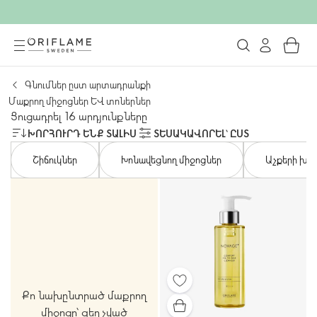
Գնումներ ըստ արտադրանքի
Մաքրող միջոցներ և տոներներ
Ցուցադրել 16 արդյունքները
ԽՈՐՀՈՒՐԴ ԵՆՔ ՏԱԼԻՍ
ՏԵՍԱԿԱՎՈՐԵԼ՝ ԸՍՏ
Շիճուկներ
Խոնավեցնող միջոցներ
Աչքերի խն
Քո նախընտրած մաքրող
միջոցը՝ զեղչված