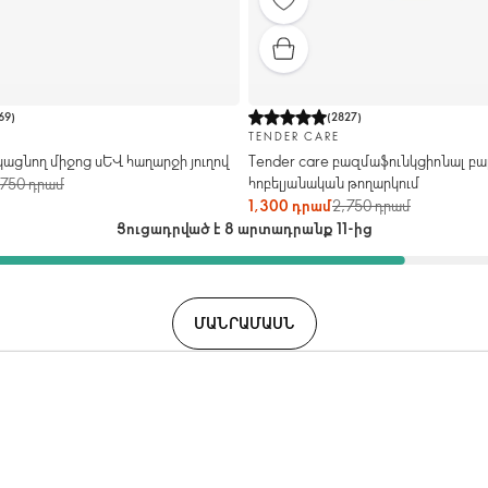
69
)
(
2827
)
TENDER CARE
ցնող միջոց սև հաղարջի յուղով
Tender care բազմաֆունկցիոնալ բա
հոբելյանական թողարկում
,750 դրամ
1,300 դրամ
2,750 դրամ
Ցուցադրված է 8 արտադրանք 11-ից
ՄԱՆՐԱՄԱՍՆ