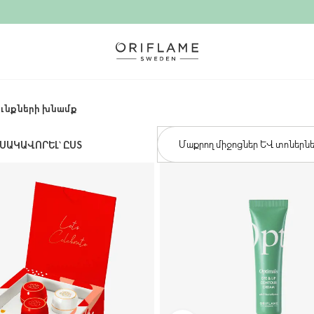
ւնքների խնամք
Մաքրող միջոցներ և տոներն
ՍԱԿԱՎՈՐԵԼ՝ ԸՍՏ