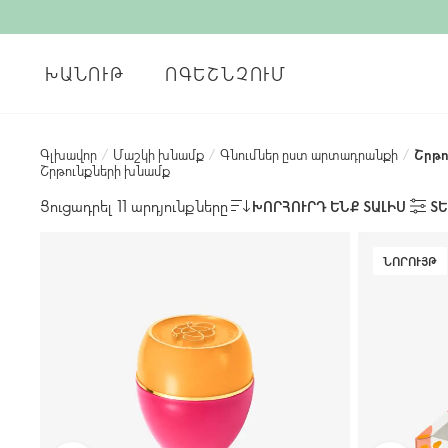
ԽԱՆՈՒԹ
ՈԳԵՇՆՉՈՒՄ
Գլխավոր
/
Մաշկի խնամք
/
Գնումներ ըստ արտադրանքի
/
Շրթո
Շրթունքների խնամք
Ցուցադրել 11 արդյունքները
ԽՈՐՀՈՒՐԴ ԵՆՔ ՏԱԼԻՍ
ՏԵ
ՆՈՐՈՒՅԹ