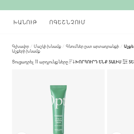
ԽԱՆՈՒԹ
ՈԳԵՇՆՉՈՒՄ
Գլխավոր
/
Մաշկի խնամք
/
Գնումներ ըստ արտադրանքի
/
Աչքե
Աչքերի խնամք
Ցուցադրել 11 արդյունքները
ԽՈՐՀՈՒՐԴ ԵՆՔ ՏԱԼԻՍ
ՏԵ