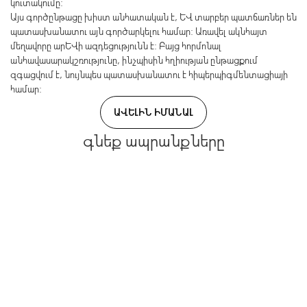
կուտակումը:
Այս գործընթացը խիստ անհատական է, և տարբեր պատճառներ են
պատասխանատու այն գործարկելու համար: Առավել ակնհայտ
մեղավորը արևի ազդեցությունն է: Բայց հորմոնալ
անհավասարակշռությունը, ինչպիսին հղիության ընթացքում
զգացվում է, նույնպես պատասխանատու է հիպերպիգմենտացիայի
համար:
ԱՎԵԼԻՆ ԻՄԱՆԱԼ
գնեք ապրանքները