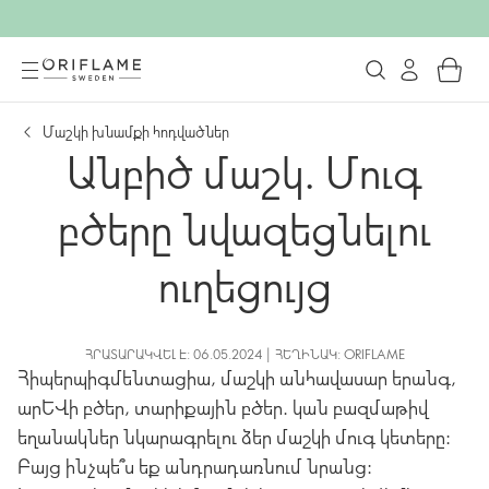
Մաշկի խնամքի հոդվածներ
Անբիծ մաշկ. Մուգ
բծերը նվազեցնելու
ուղեցույց
ՀՐԱՏԱՐԱԿՎԵԼ Է: 06.05.2024 | ՀԵՂԻՆԱԿ: ORIFLAME
Հիպերպիգմենտացիա, մաշկի անհավասար երանգ,
արևի բծեր, տարիքային բծեր. կան բազմաթիվ
եղանակներ նկարագրելու ձեր մաշկի մուգ կետերը:
Բայց ինչպե՞ս եք անդրադառնում նրանց: