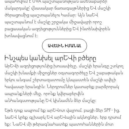
ապահովում է UVA պաշտպանության ամենաբարձր
մակարդակը՝ վնասակար ճառագայթներից և մաշկի
ծերացումից պաշտպանելու համար: Այն նաև
պաշտպանում է մաշկը շրջակա միջավայրի որոշ
բացասական ազդեցություններից և ինտենսիվորեն
խոնավացնում է։
ԱՎԵԼԻՆ ԻՄԱՆԱԼ
Ինչպես կանխել արևի բծերը
Արևի ազդեցությունից խուսափելը, մաշկի երանգը շտկող
մաշկի խնամքի միջոցներ օգտագործելը և շաբաթական
երկու անգամ շերտազատումը կնպաստեն մաշկի ավելի
հավասար երանգին: Ներդրումներ կատարեք բարձրորակ
ապրանքների մեջ, որոնք կվերաբերվեն
անհանգստությանը և կխնամեն ձեր մաշկը:
Եթե դուք ապրում եք արևոտ վայրում, բացի ձեր SPF- ից,
նաև կրեք գլխարկ և արևային ակնոցներ, երբ դրսում
եք: Նաև մի թերագնահատեք պատուհաններին մոտ