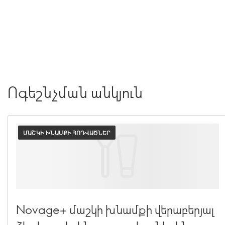
Ոգեշնչման անկյուն
ՄԱՇԿԻ ԽՆԱՄՔԻ ՀՈԴՎԱԾՆԵՐ
Novage+ մաշկի խնամքի վերաբերյալ