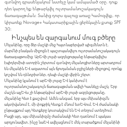
գտնվող գրասենյակում նստելը կամ ամպամած օրը. դուք
դեռ կարող եք ենթարկվել ուլտրամանուշակագույն
ճառագայթման: Տանից դուրս գալուց առաջ համոզվեք, որ
կիրառեք Novage+ հակատարիքային ցերեկային քսուք SPF
30:
Ինչպես են զարգանում մուգ բծերը
Մելանինը, որը ձեր մաշկի մեջ հայտնաբերված պիգմենտն է,
մարմնի բնական միջոցն է պաշտպանվելու ուլտրամանուշակագույն
ճառագայթումից: Արևի լույսի ազդեցությանը ենթարկվելիս
էպիդերմիսի ստորին շերտում գտնվող մելանոցիտները արտադրում
են մելանին և ազատում այն ճյուղանման բջիջների միջոցով, որոնք
կոչվում են դենդրիտներ, դեպի մաշկի վերին շերտ:
Մելանինը կլանում է արևի լույսը և կանխում է
ուլտրամանուշակագույն ճառագայթման ավելի հասնելը մաշկ: Երբ
մաշկն այլևս չի ենթարկվում արևի լույսի ազդեցությանը,
մելանինը հետ է քաշվում։ Ամեն անգամ, երբ այս մեխանիզմն
ակտիվանում է, մի փոքրիկ հետք է մնում ետևում, և ժամանակի
ընթացքում այդ հետքերը կուտակվում են և տեղում ստեղծում։
Բացի այդ, այս մեխանիզմը ժամանակի հետ դառնում է պակաս
արդյունավետ, ինչը նաև ավելացնում է մեկ տարածքում մելանինի