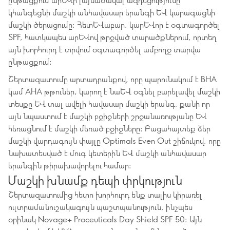
կհանգեցնի մաշկի անհավասար երանգի և կարագացնի
մաշկի ծերացումը: Հետևաբար, կարևոր է օգտագործել
SPF, հատկապես արևով թրջված տարածքներում, որտեղ
այն խորհուրդ է տրվում օգտագործել ամբողջ տարվա
ընթացքում:
Շերտազատումը արտադրանքով, որը պարունակում է BHA
կամ AHA թթուներ, կարող է նաև օգնել բարելավել մաշկի
տեսքը և տալ ավելի հավասար մաշկի երանգ, քանի որ
այն նպաստում է մաշկի բջիջների շրջանառությանը և
հեռացնում է մաշկի մեռած բջիջները: Բացահայտեք ձեր
մաշկի վարդագույն փայլը Optimals Even Out շիճուկով, որը
նախատեսված է մուգ կետերին և մաշկի անհավասար
երանգին թիրախավորելու համար:
Մաշկի խնամք դեպի փրկություն
Շերտազատումից հետո խորհուրդ ենք տալիս կիրառել
ուլտրամանուշակագույն պաշտպանություն, ինչպես
օրինակ Novage+ Proceuticals Day Shield SPF 50: Այն