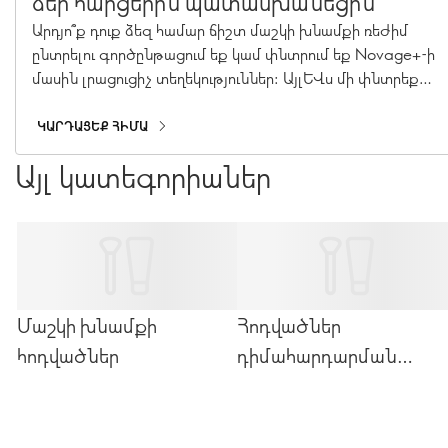
ձեր հարցերին պատասխանեցին
Արդյո՞ք դուք ձեզ համար ճիշտ մաշկի խնամքի ռեժիմ
ընտրելու գործընթացում եք կամ փնտրում եք Novage+-ի
մասին լրացուցիչ տեղեկություններ: Այլևս մի փնտրեք:
Մեր ավագ մենեջեր Գեղեցկության ռեժիմի
իրականացման և պրեմիում մաշկի խնամքի փորձագետ
ԿԱՐԴԱՑԵՔ ՀԻՄԱ
Քերոլին Չարպանտիերը պատասխանել է Novage+-ի ձեր
Այլ կատեգորիաներ
ամենահրատապ հարցերին:
Մաշկի խնամքի
Հոդվածներ
հոդվածներ
դիմահարդարման
մասին