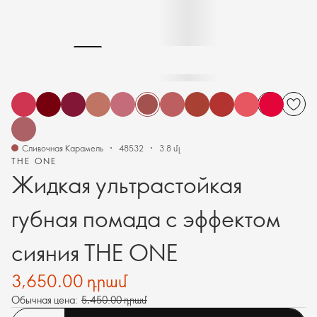
Сливочная Карамель
48532
3.8 մլ
THE ONE
Жидкая ультрастойкая
губная помада с эффектом
сияния THE ONE
3,650.00 դրամ
Обычная цена:
5,450.00 դրամ