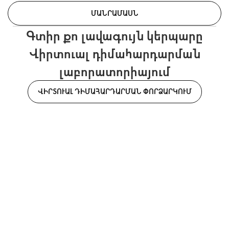
ՄԱՆՐԱՄԱՍՆ
Գտիր քո լավագույն կերպարը
Վիրտուալ դիմահարդարման
լաբորատորիայում
ՎԻՐՏՈՒԱԼ ԴԻՄԱՀԱՐԴԱՐՄԱՆ ՓՈՐՁԱՐԿՈՒՄ