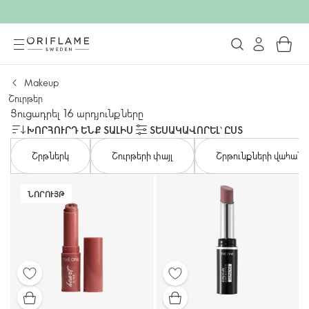
Makeup
Շուրթեր
Ցուցադրել 16 արդյունքները
ԽՈՐՀՈՒՐԴ ԵՆՔ ՏԱԼԻՍ
ՏԵՍԱԿԱՎՈՐԵԼ՝ ԸՍՏ
Շրթներկ
Շուրթերի փայլ
Շրթունքների վահան
ՆՈՐՈՒՅԹ