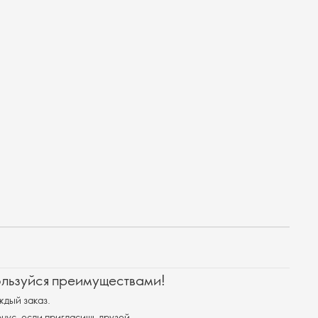
ользуйся преимуществами!
ждый заказ.
ус, если пригласишь друзей.