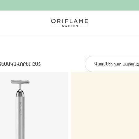
Գնումներ ըստ ապրանք
ՏԵՍԱԿԱՎՈՐԵԼ՝ ԸՍՏ