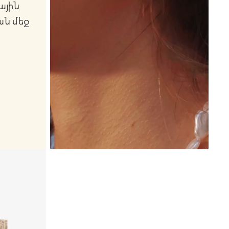
ային
ան մեջ