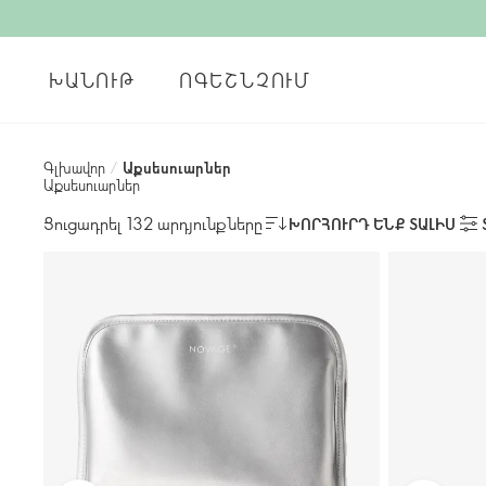
ԽԱՆՈՒԹ
ՈԳԵՇՆՉՈՒՄ
Գլխավոր
/
Աքսեսուարներ
Աքսեսուարներ
Ցուցադրել 132 արդյունքները
ԽՈՐՀՈՒՐԴ ԵՆՔ ՏԱԼԻՍ