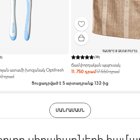
ՀԱՍՑՐԵ՛Ք ՁԵՌՔ ԲԵՐԵԼ
(
38
)
3
)
Ճամփորդական պայուսակ
թյան ատամի խոզանակ Optifresh
11,750 դրամ
17,550 դրամ
50 դրամ
Ցուցադրված է 5 արտադրանք 132-ից
ՄԱՆՐԱՄԱՍՆ
բոլոր սիրահարների համա