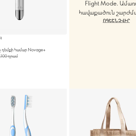
Flight Mode. Ամառ
հավաքածուն շարժմ
ՈԳԵՇՆՉՎԻՐ
5
)
 դեմքի համար Novage+
,100 դրամ