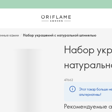
енные камни
/
Набор украшений с натуральной шпинелью
Набор ук
натураль
47662
Этот товар больше не
альтернативы!
Рекомендуемые а