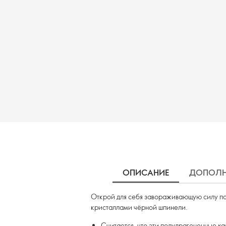
ОПИСАНИЕ
ДОПОЛН
Открой для себя завораживающую силу п
кристаллами чёрной шпинели.
Считается, что эти полудрагоценные к