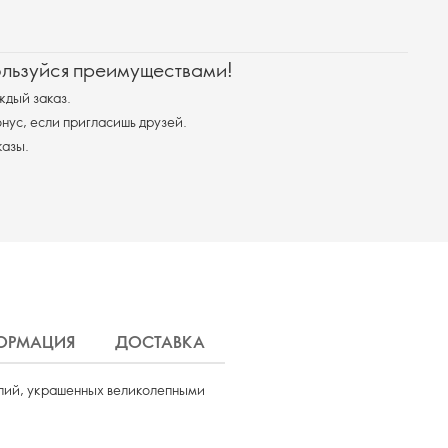
ользуйся преимуществами!
ждый заказ.
ус, если пригласишь друзей.
казы.
ОРМАЦИЯ
ДОСТАВКА
лий, украшенных великолепными