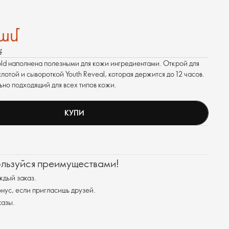
րամ
մ
ld наполнена полезными для кожи ингредиентами. Открой для
лотой и сывороткой Youth Reveal, которая держится до 12 часов.
но подходящий для всех типов кожи.
КУПИ
ользуйся преимуществами!
ждый заказ.
ус, если пригласишь друзей.
казы.