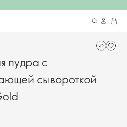
я пудра с
ающей сывороткой
Gold