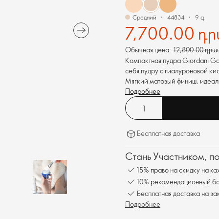
Средний
44834
9 գ
7,700.00 դ
Обычная цена:
12,800.00 դրա
Компактная пудра Giordani Go
себя пудру с гиалуроновой кис
Мягкий матовый финиш, идеаль
Подробнее
Бесплатная доставка
Стань Участником, п
15% право на скидку на ка
10% рекомендационный бон
Бесплатная доставка на за
Подробнее