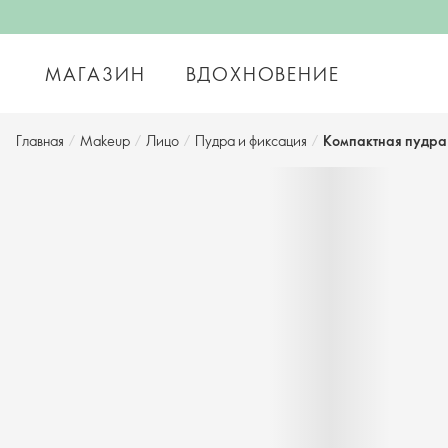
МАГАЗИН
ВДОХНОВЕНИЕ
Главная
/
Makeup
/
Лицо
/
Пудра и фиксация​
/
Компактная пудра