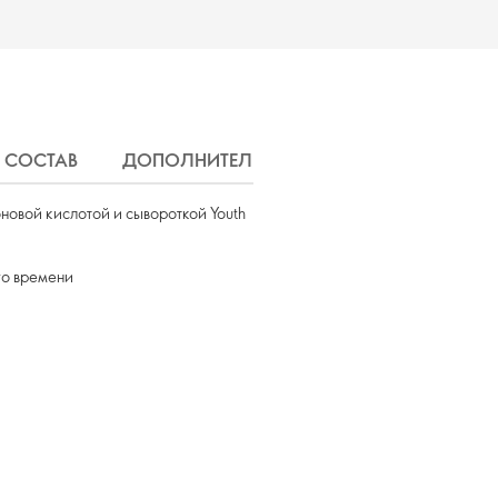
СОСТАВ
ДОПОЛНИТЕЛЬНАЯ ИНФОРМАЦИЯ
Д
новой кислотой и сывороткой Youth
го времени