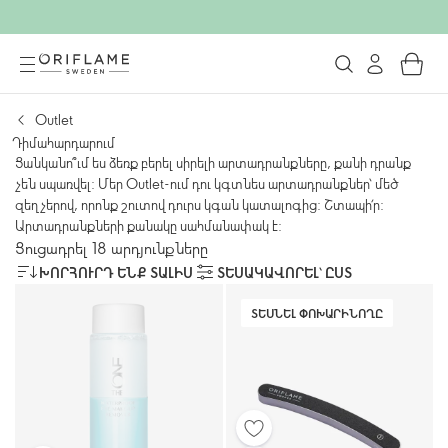
Outlet
Դիմահարդարում
Ցանկանո՞ւմ ես ձեռք բերել սիրելի արտադրանքները, քանի դրանք
չեն սպառվել: Մեր Outlet-ում դու կգտնես արտադրանքներ՝ մեծ
զեղչերով, որոնք շուտով դուրս կգան կատալոգից: Շտապի՛ր:
Արտադրանքների քանակը սահմանափակ է:
Ցուցադրել 18 արդյունքները
ԽՈՐՀՈՒՐԴ ԵՆՔ ՏԱԼԻՍ
ՏԵՍԱԿԱՎՈՐԵԼ՝ ԸՍՏ
ՏԵՍՆԵԼ ՓՈԽԱՐԻՆՈՂԸ