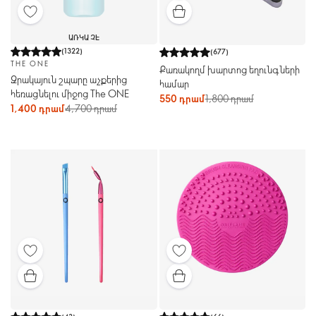
ԱՌԿԱ ՉԷ
(
1322
)
(
677
)
THE ONE
Քառակողմ խարտոց եղունգների
Ջրակայուն շպարը աչքերից
համար
հեռացնելու միջոց The ONE
550 դրամ
1,800 դրամ
1,400 դրամ
4,700 դրամ