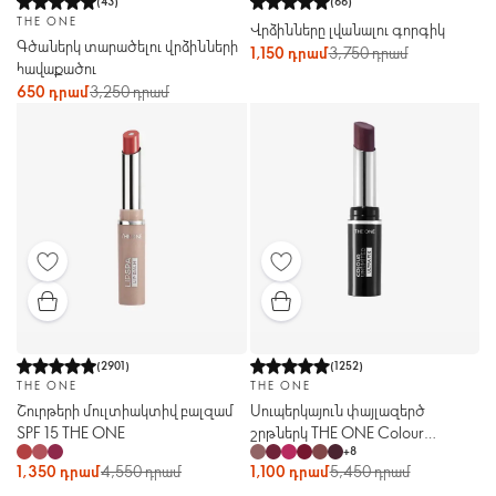
(
43
)
(
66
)
THE ONE
Վրձինները լվանալու գորգիկ
Գծաներկ տարածելու վրձինների
1,150 դրամ
3,750 դրամ
հավաքածու
650 դրամ
3,250 դրամ
(
2901
)
(
1252
)
THE ONE
THE ONE
Շուրթերի մուլտիակտիվ բալզամ
Սուպերկայուն փայլազերծ
SPF 15 THE ONE
շրթներկ THE ONE Colour
+
8
Unlimited Ultra Fix
1,350 դրամ
4,550 դրամ
1,100 դրամ
5,450 դրամ