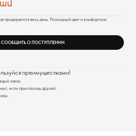
րամ
ая продержится весь день. Роскошный цвет и комфортное
СООБЩИТЬ О ПОСТУПЛЕНИИ
ользуйся преимуществами!
ждый заказ.
ус, если пригласишь друзей.
казы.