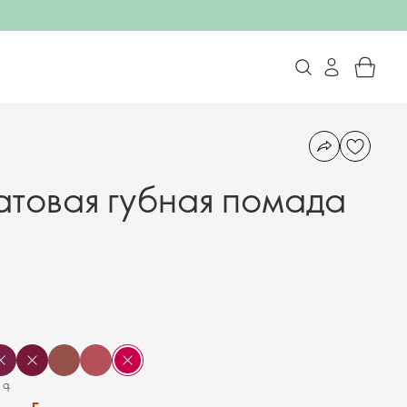
атовая губная помада
 գ