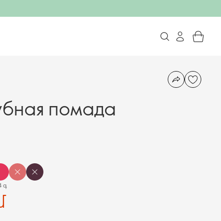
убная помада
4 գ
մ