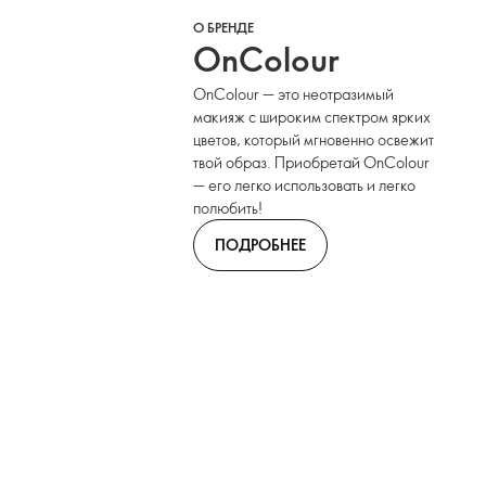
О БРЕНДЕ
OnColour
OnColour — это неотразимый
макияж с широким спектром ярких
цветов, который мгновенно освежит
твой образ. Приобретай OnColour
— его легко использовать и легко
полюбить!
ПОДРОБНЕЕ