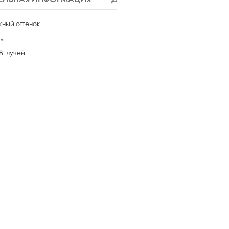
ный оттенок.
и*
VB-лучей