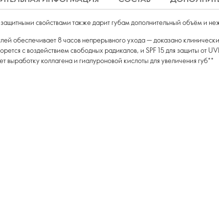
ащитными свойствами также дарит губам дополнительный объём и неж
слей обеспечивает 8 часов непрерывного ухода — доказано клиническ
орется с воздействием свободных радикалов, и SPF 15 для защиты от U
т выработку коллагена и гиалуроновой кислоты для увеличения губ**