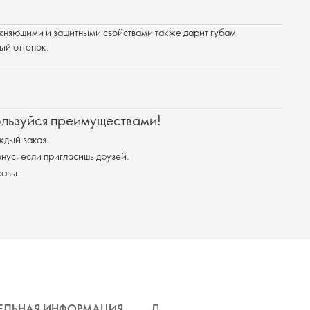
няющими и защитными свойствами также дарит губам
ый оттенок.
ользуйся преимуществами!
ждый заказ.
ус, если пригласишь друзей.
казы.
ЕЛЬНАЯ ИНФОРМАЦИЯ
ДОСТАВКА