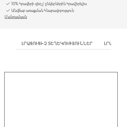
10% հրավերի զեղչ՝ ընկերներին հրավիրելիս
Անվճար առաքման հնարավորություն
Մանրամասն
ԼՐԱՑՈՒՑԻՉ ՏԵՂԵԿՈՒԹՅՈՒՆՆԵՐ
ԼՐԱՑՈՒՑԻ