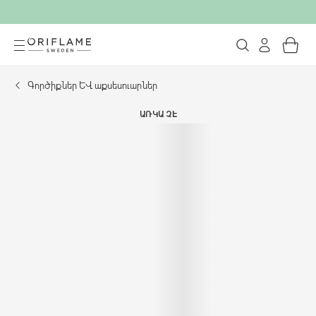
Գործիքներ և աքսեսուարներ
ԱՌԿԱ ՉԷ