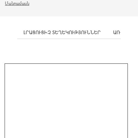
Մանրամասն
ԼՐԱՑՈՒՑԻՉ ՏԵՂԵԿՈՒԹՅՈՒՆՆԵՐ
ԱՌԱՔՈՒՄ