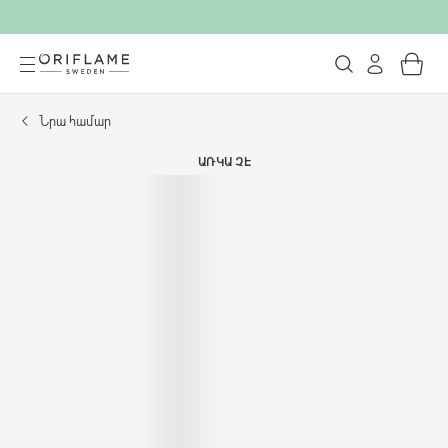
Նրա համար
ԱՌԿԱ ՉԷ