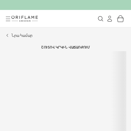
Նրա համար
ՇՈՒՏՈՎ ԿՐԿԻՆ ՎԱՃԱՌՔՈՒՄ