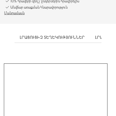
10% հրավերի զեղչ՝ ընկերներին հրավիրելիս
Անվճար առաքման հնարավորություն
Մանրամասն
ԼՐԱՑՈՒՑԻՉ ՏԵՂԵԿՈՒԹՅՈՒՆՆԵՐ
ԼՐԱՑՈՒՑԻ