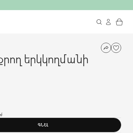
րող երկկողմանի
ամ
ԳՆԵԼ