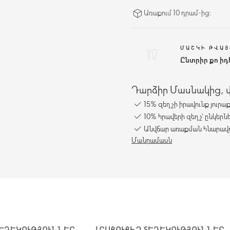
Առաքում 10 դրամ-ից։
ՄԱՇԿԻ ԹՎԱՅ
Ընտրիր քո ի
Դարձիր Մասնակից, վա
15% զեղչի իրավունք յուրա
10% հրավերի զեղչ՝ ընկերն
Անվճար առաքման հնարավո
Մանրամասն
ՏԵՂԵԿՈՒԹՅՈՒՆՆԵՐ
ԼՐԱՑՈՒՑԻՉ ՏԵՂԵԿՈՒԹՅՈՒՆՆԵՐ