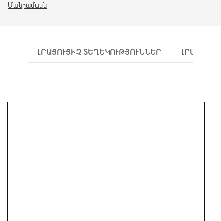
Մանրամասն
ԼՐԱՑՈՒՑԻՉ ՏԵՂԵԿՈՒԹՅՈՒՆՆԵՐ
ԼՐԱՑՈՒՑԻ