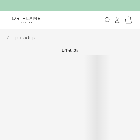
Նրա համար
ԱՌԿԱ ՉԷ