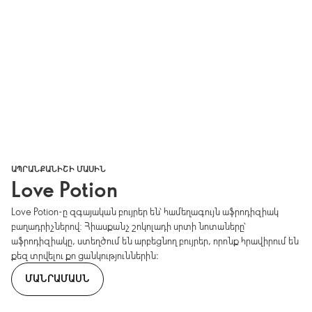
ԱՊՐԱՆՔԱՆԻՇԻ ՄԱՍԻՆ
Love Potion
Love Potion-ը զգայական բույրեր են՝ համեղագույն աֆրոդիզիակ
բաղադրիչներով: Հիասքանչ շոկոլադի սրտի նոտաները՝
աֆրոդիզիակը, ստեղծում են արբեցնող բույրեր, որոնք հրավիրում են
քեզ տրվելու քո ցանկություններին։
ՄԱՆՐԱՄԱՍՆ