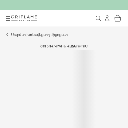
Մարմնի խոնավեցնող միջոցներ
ՇՈՒՏՈՎ ԿՐԿԻՆ ՎԱՃԱՌՔՈՒՄ