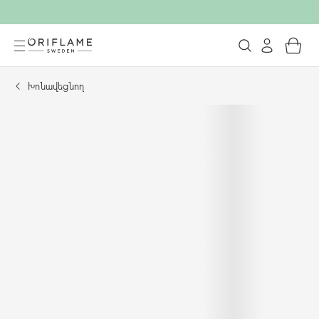
Խոնավեցնող