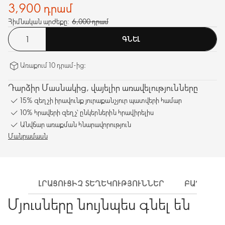
3,900 դրամ
Հիմնական արժեքը:
6,000 դրամ
ԳՆԵԼ
Առաքում 10 դրամ-ից։
Դարձիր Մասնակից, վայելիր առավելությունները
15% զեղչի իրավունք յուրաքանչյուր պատվերի համար
10% հրավերի զեղչ՝ ընկերներին հրավիրելիս
Անվճար առաքման հնարավորություն
Մանրամասն
ԼՐԱՑՈՒՑԻՉ ՏԵՂԵԿՈՒԹՅՈՒՆՆԵՐ
ԲԱՂԱԴՐԻ
Մյուսները նույնպես գնել են