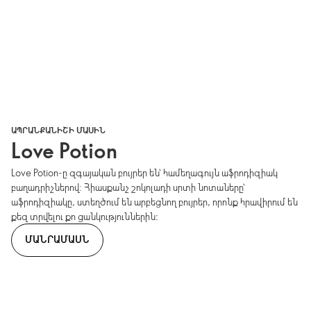
ԱՊՐԱՆՔԱՆԻՇԻ ՄԱՍԻՆ
Love Potion
Love Potion-ը զգայական բույրեր են՝ համեղագույն աֆրոդիզիակ
բաղադրիչներով: Հիասքանչ շոկոլադի սրտի նոտաները՝
աֆրոդիզիակը, ստեղծում են արբեցնող բույրեր, որոնք հրավիրում են
քեզ տրվելու քո ցանկություններին։
ՄԱՆՐԱՄԱՍՆ