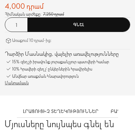
4,000 դրամ
Հիմնական արժեքը:
7,250 դրամ
ԳՆԵԼ
Առաքում 10 դրամ-ից։
Դարձիր Մասնակից, վայելիր առավելությունները
15% զեղչի իրավունք յուրաքանչյուր պատվերի համար
10% հրավերի զեղչ՝ ընկերներին հրավիրելիս
Անվճար առաքման հնարավորություն
Մանրամասն
ԼՐԱՑՈՒՑԻՉ ՏԵՂԵԿՈՒԹՅՈՒՆՆԵՐ
ԲԱՂԱԴՐԻ
Մյուսները նույնպես գնել են