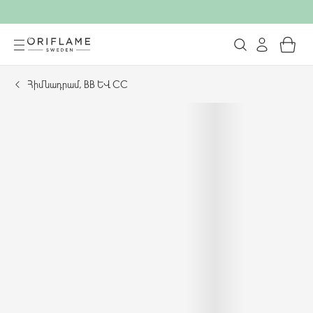
Հիմնադրամ, BB և CC