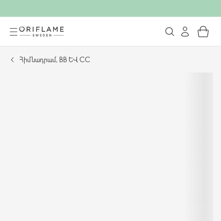
Հիմնադրամ, BB և CC