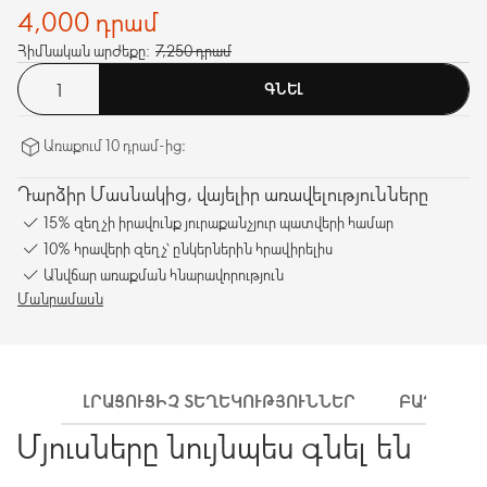
4,000 դրամ
Հիմնական արժեքը:
7,250 դրամ
ԳՆԵԼ
Առաքում 10 դրամ-ից։
Դարձիր Մասնակից, վայելիր առավելությունները
15% զեղչի իրավունք յուրաքանչյուր պատվերի համար
10% հրավերի զեղչ՝ ընկերներին հրավիրելիս
Անվճար առաքման հնարավորություն
Մանրամասն
ԼՐԱՑՈՒՑԻՉ ՏԵՂԵԿՈՒԹՅՈՒՆՆԵՐ
ԲԱՂԱԴՐԻ
Մյուսները նույնպես գնել են