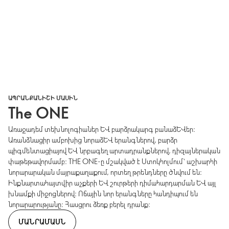
ԱՊՐԱՆՔԱՆԻՇԻ ՄԱՍԻՆ
The ONE
Առաջադեմ տեխնոլոգիաներ և բարձրակարգ բանաձևեր։
Առանձնացիր ամբոխից նորաձև երանգներով, բարձր
պիգմենտացիայով և նրբագեղ արտադրանքներով, դիզայներական
փաթեթավորմամբ։ THE ONE-ը մշակված է Ստոկհոլմում՝ աշխարհի
նորարարական մայրաքաղաքում, որտեղ թրենդները ծնվում են։
Ինքնարտահայտվիր աչքերի և շուրթերի դիմահարդարման և այլ
խնամքի միջոցներով։ Ոճային նոր երանգները հանդիպում են
նորարարությանը։ Հասցրու ձեռք բերել դրանք։
ՄԱՆՐԱՄԱՍՆ