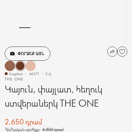
ՓՈՐՁԵՔ ԱՅՆ
Էսպրեսո
46571
5 մլ
THE ONE
Կայուն, փայլատ, հեղուկ
ստվերաներկ THE ONE
2,650 դրամ
Հիմնական արժեքը:
4,800 դրամ