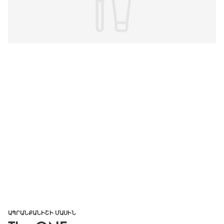
ԱՊՐԱՆՔԱՆԻՇԻ ՄԱՍԻՆ