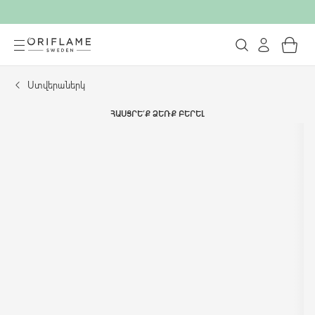
Ստվերաներկ
ՀԱՍՑՐԵ՛Ք ՁԵՌՔ ԲԵՐԵԼ