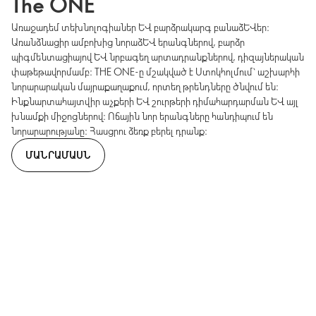
The ONE
Առաջադեմ տեխնոլոգիաներ և բարձրակարգ բանաձևեր։
Առանձնացիր ամբոխից նորաձև երանգներով, բարձր
պիգմենտացիայով և նրբագեղ արտադրանքներով, դիզայներական
փաթեթավորմամբ։ THE ONE-ը մշակված է Ստոկհոլմում՝ աշխարհի
նորարարական մայրաքաղաքում, որտեղ թրենդները ծնվում են։
Ինքնարտահայտվիր աչքերի և շուրթերի դիմահարդարման և այլ
խնամքի միջոցներով։ Ոճային նոր երանգները հանդիպում են
նորարարությանը։ Հասցրու ձեռք բերել դրանք։
ՄԱՆՐԱՄԱՍՆ