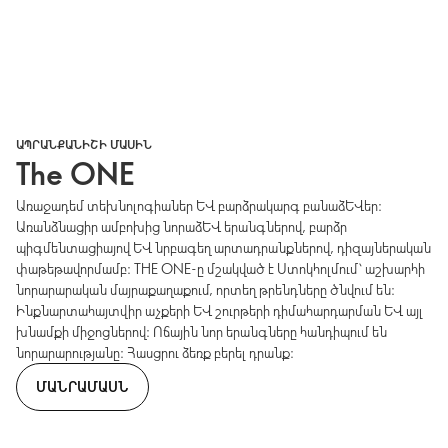
ԱՊՐԱՆՔԱՆԻՇԻ ՄԱՍԻՆ
The ONE
Առաջադեմ տեխնոլոգիաներ և բարձրակարգ բանաձևեր։
Առանձնացիր ամբոխից նորաձև երանգներով, բարձր
պիգմենտացիայով և նրբագեղ արտադրանքներով, դիզայներական
փաթեթավորմամբ։ THE ONE-ը մշակված է Ստոկհոլմում՝ աշխարհի
նորարարական մայրաքաղաքում, որտեղ թրենդները ծնվում են։
Ինքնարտահայտվիր աչքերի և շուրթերի դիմահարդարման և այլ
խնամքի միջոցներով։ Ոճային նոր երանգները հանդիպում են
նորարարությանը։ Հասցրու ձեռք բերել դրանք։
ՄԱՆՐԱՄԱՍՆ