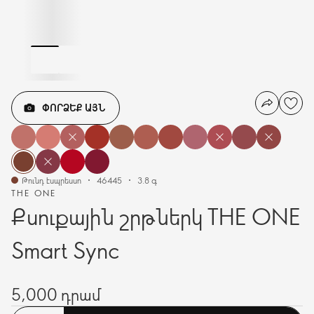
ՓՈՐՁԵՔ ԱՅՆ
Թունդ էսպրեսսո
46445
3.8 գ
THE ONE
Քսուքային շրթներկ THE ONE
Smart Sync
5,000 դրամ