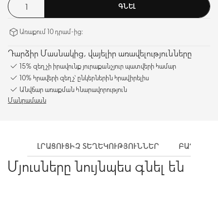
ԳՆԵԼ
Առաքում 10 դրամ-ից։
Դարձիր Մասնակից, վայելիր առավելությունները
15% զեղչի իրավունք յուրաքանչյուր պատվերի համար
10% հրավերի զեղչ՝ ընկերներին հրավիրելիս
Անվճար առաքման հնարավորություն
Մանրամասն
ԼՐԱՑՈՒՑԻՉ ՏԵՂԵԿՈՒԹՅՈՒՆՆԵՐ
ԲԱՂԱԴՐԻ
Մյուսները նույնպես գնել են