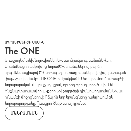
ԱՊՐԱՆՔԱՆԻՇԻ ՄԱՍԻՆ
The ONE
Առաջադեմ տեխնոլոգիաներ և բարձրակարգ բանաձևեր։
Առանձնացիր ամբոխից նորաձև երանգներով, բարձր
պիգմենտացիայով և նրբագեղ արտադրանքներով, դիզայներական
փաթեթավորմամբ։ THE ONE-ը մշակված է Ստոկհոլմում՝ աշխարհի
նորարարական մայրաքաղաքում, որտեղ թրենդները ծնվում են։
Ինքնարտահայտվիր աչքերի և շուրթերի դիմահարդարման և այլ
խնամքի միջոցներով։ Ոճային նոր երանգները հանդիպում են
նորարարությանը։ Հասցրու ձեռք բերել դրանք։
ՄԱՆՐԱՄԱՍՆ