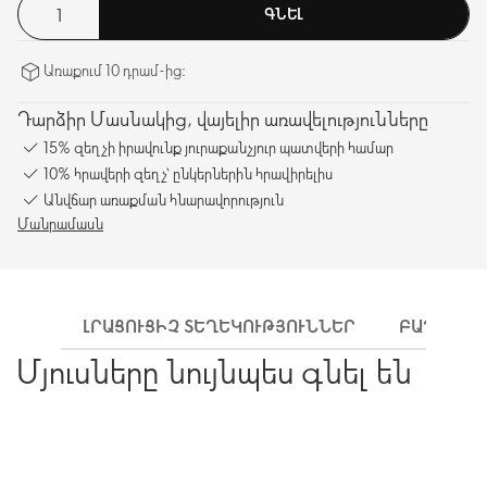
ԳՆԵԼ
Առաքում 10 դրամ-ից։
Դարձիր Մասնակից, վայելիր առավելությունները
15% զեղչի իրավունք յուրաքանչյուր պատվերի համար
10% հրավերի զեղչ՝ ընկերներին հրավիրելիս
Անվճար առաքման հնարավորություն
Մանրամասն
ԼՐԱՑՈՒՑԻՉ ՏԵՂԵԿՈՒԹՅՈՒՆՆԵՐ
ԲԱՂԱԴՐԻ
Մյուսները նույնպես գնել են