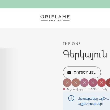
THE ONE
Գերկայուն 
ՓՈՐՁԵՔ ԱՅՆ
Փոշոտ վարդ
44718
5 մլ
Այս ապրանքը այլևս 
այլընտրանքներ։