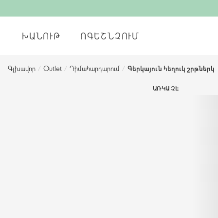
ԽԱՆՈՒԹ
ՈԳԵՇՆՉՈՒՄ
Գլխավոր
/
Outlet
/
Դիմահարդարում
/
Գերկայուն հեղուկ շրթներկ
ԱՌԿԱ ՉԷ