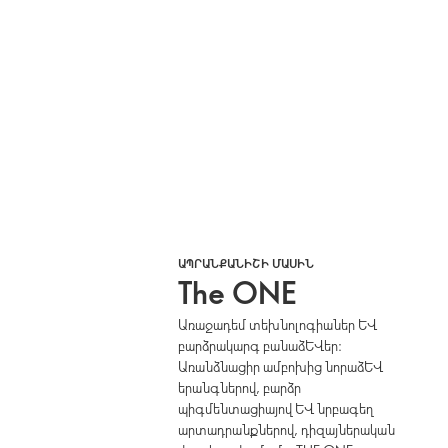
ԱՊՐԱՆՔԱՆԻՇԻ ՄԱՍԻՆ
The ONE
Առաջադեմ տեխնոլոգիաներ և
բարձրակարգ բանաձևեր։
Առանձնացիր ամբոխից նորաձև
երանգներով, բարձր
պիգմենտացիայով և նրբագեղ
արտադրանքներով, դիզայներական