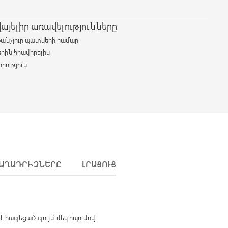
յելիր առավելությունները
քանչյուր պատվերի համար
երին հրավիրելիս
րություն
ԱՂԱԴՐԻՉՆԵՐԸ
ԼՐԱՑՈՒՑԻՉ ՏԵՂԵԿՈՒԹՅՈՒՆՆԵՐ
 հագեցած գույն՝ մեկ հպումով