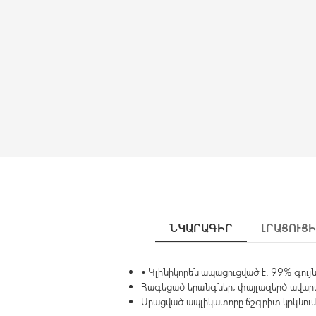
ՆԿԱՐԱԳԻՐ
ԼՐԱՑՈՒՑ
• Կլինիկորեն ապացուցված է. 99% գույն
Հագեցած երանգներ, փայլազերծ ավա
Սրացված ապլիկատորը ճշգրիտ կրկնում 