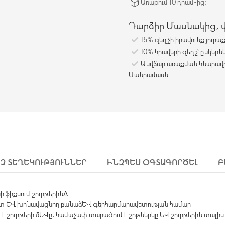
Առաքում 10 դրամ-ից։
Դարձիր Մասնակից, վա
15% զեղչի իրավունք յուրա
10% հրավերի զեղչ՝ ընկերն
Անվճար առաքման հնարավո
Մանրամասն
ԻՉ ՏԵՂԵԿՈՒԹՅՈՒՆՆԵՐ
ԻՆՉՊԵՍ ՕԳՏԱԳՈՐԾԵԼ
Բ
ի ֆիքսում շուրթերինΔ
րտ և խոնավացնող բանաձև գերհարմարավետության համար
է շուրթերի ձևը, համաչափ տարածում է շրթներկը և շուրթերին տալիս է