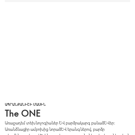
ԱՊՐԱՆՔԱՆԻՇԻ ՄԱՍԻՆ
The ONE
Առաջադեմ տեխնոլոգիաներ և բարձրակարգ բանաձևեր։
Առանձնացիր ամբոխից նորաձև երանգներով, բարձր