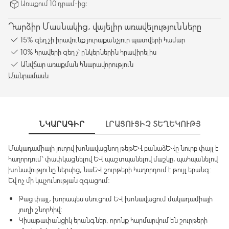
Առաքում 10 դրամ-ից։
Դարձիր Մասնակից, վայելիր առավելությունները
15% զեղչի իրավունք յուրաքանչյուր պատվերի համար
10% հրավերի զեղչ՝ ընկերներին հրավիրելիս
Անվճար առաքման հնարավորություն
Մանրամասն
ՆԿԱՐԱԳԻՐ
ԼՐԱՑՈՒՑԻՉ ՏԵՂԵԿՈՒԹՅՈՒՆՆԵ
Մակադամիայի յուղով խոնավացնող թեթև բանաձևը նուրբ փայլ է
հաղորդում՝ փափկացնելով և պաշտպանելով մաշկը, պահպանելով
խոնավությունը ներսից, նաև շուրթերի հաղորդում է թույլ երանգ:
Եվ ոչ մի կպչունության զգացում:
Թաց փայլ, խորապես սնուցում և խոնավացում մակադամիայի
յուղի շնորհիվ:
Կիսաթափանցիկ երանգներ, որոնք հարմարվում են շուրթերի