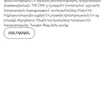
պիգմենտացիայով և նրբագեղ արտադրանքներով, դիզայներական
փաթեթավորմամբ։ THE ONE-ը մշակված է Ստոկհոլմում՝ աշխարհի
նորարարական մայրաքաղաքում, որտեղ թրենդները ծնվում են։
Ինքնարտահայտվիր աչքերի և շուրթերի դիմահարդարման և այլ
խնամքի միջոցներով։ Ոճային նոր երանգները հանդիպում են
նորարարությանը։ Հասցրու ձեռք բերել դրանք։
ՄԱՆՐԱՄԱՍՆ