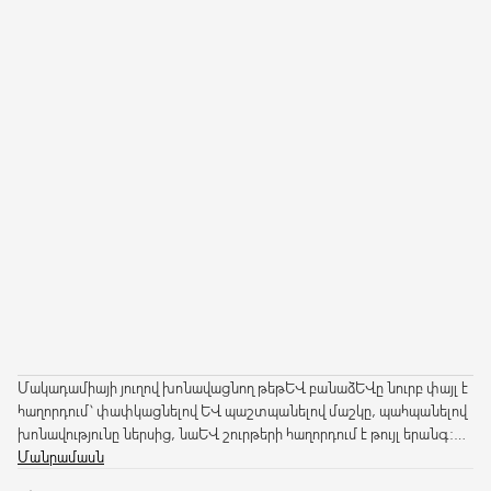
Մակադամիայի յուղով խոնավացնող թեթև բանաձևը նուրբ փայլ է
հաղորդում՝ փափկացնելով և պաշտպանելով մաշկը, պահպանելով
խոնավությունը ներսից, նաև շուրթերի հաղորդում է թույլ երանգ:
Եվ ոչ մի կպչունության զգացում:
Մանրամասն