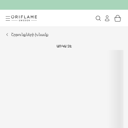
Շրթունքների խնամք
ԱՌԿԱ ՉԷ