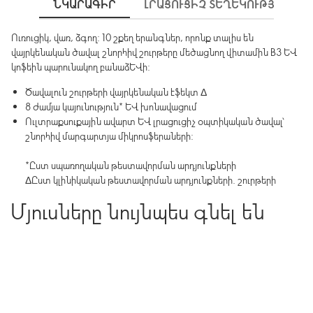
ՆԿԱՐԱԳԻՐ
ԼՐԱՑՈՒՑԻՉ ՏԵՂԵԿՈՒԹՅՈՒՆՆԵ
Ուռուցիկ, վառ, ձգող: 10 շքեղ երանգներ, որոնք տալիս են
վայրկենական ծավալ շնորհիվ շուրթերը մեծացնող վիտամին B3 և
կոֆեին պարունակող բանաձևի:
Ծավալուն շուրթերի վայրկենական էֆեկտ Δ
8 ժամյա կայունություն* և խոնավացում
Ուլտրաքսուքային ավարտ և լրացուցիչ օպտիկական ծավալ՝
շնորհիվ մարգարտյա միկրոսֆերաների:
*Ըստ սպառողական թեստավորման արդյունքների
ΔԸստ կլինիկական թեստավորման արդյունքների. շուրթերի
ծավալի մեծացում: Շուրթերի ծավալի, կոնտուրի և հստակ
Մյուսները նույնպես գնել են
եզրագծի մեծացում: Բարակ սահմանները պակասում են 53,8%-
ով։ Բարակ սահմանների խորության նվազում 45,7%-ով։
Շուրթերի կոշտության նվազում 52,5%-ով։