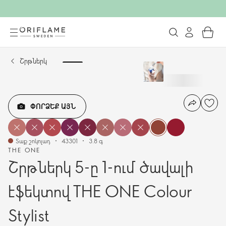
Շրթներկ
ՓՈՐՁԵՔ ԱՅՆ
Տաք շոկոլադ
43301
3.8 գ
THE ONE
Շրթներկ 5-ը 1-ում ծավալի
էֆեկտով THE ONE Colour
Stylist