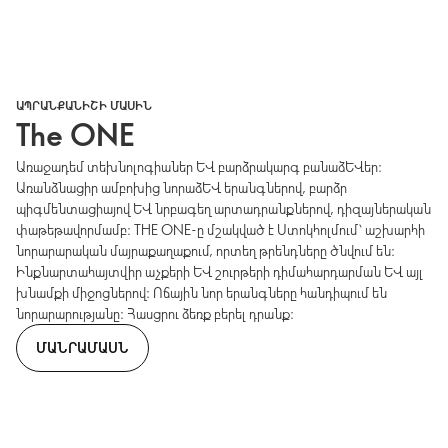
ԱՊՐԱՆՔԱՆԻՇԻ ՄԱՍԻՆ
The ONE
Առաջադեմ տեխնոլոգիաներ և բարձրակարգ բանաձևեր։
Առանձնացիր ամբոխից նորաձև երանգներով, բարձր
պիգմենտացիայով և նրբագեղ արտադրանքներով, դիզայներական
փաթեթավորմամբ։ THE ONE-ը մշակված է Ստոկհոլմում՝ աշխարհի
նորարարական մայրաքաղաքում, որտեղ թրենդները ծնվում են։
Ինքնարտահայտվիր աչքերի և շուրթերի դիմահարդարման և այլ
խնամքի միջոցներով։ Ոճային նոր երանգները հանդիպում են
նորարարությանը։ Հասցրու ձեռք բերել դրանք։
ՄԱՆՐԱՄԱՍՆ