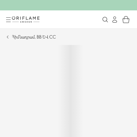
Հիմնադրամ, BB և CC