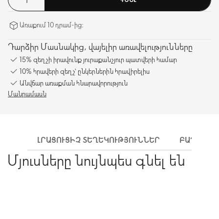
Առաքում 10 դրամ-ից։
Դարձիր Մասնակից, վայելիր առավելությունները
15% զեղչի իրավունք յուրաքանչյուր պատվերի համար
10% հրավերի զեղչ՝ ընկերներին հրավիրելիս
Անվճար առաքման հնարավորություն
Մանրամասն
ԼՐԱՑՈՒՑԻՉ ՏԵՂԵԿՈՒԹՅՈՒՆՆԵՐ
ԲԱՂԱԴՐԻ
Մյուսները նույնպես գնել են