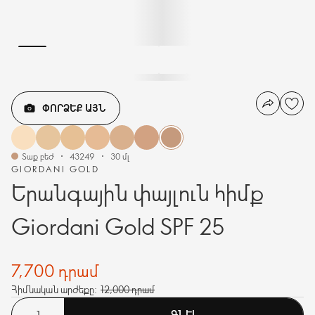
ՓՈՐՁԵՔ ԱՅՆ
Տաք բեժ
43249
30 մլ
GIORDANI GOLD
Երանգային փայլուն հիմք
Giordani Gold SPF 25
7,700 դրամ
Հիմնական արժեքը:
12,000 դրամ
ԳՆԵԼ