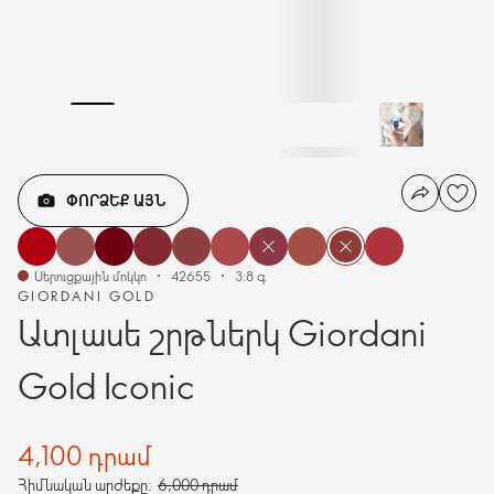
ՓՈՐՁԵՔ ԱՅՆ
Սերուցքային մոկկո
42655
3.8 գ
GIORDANI GOLD
Ատլասե շրթներկ Giordani
Gold Iconic
4,100 դրամ
Հիմնական արժեքը:
6,000 դրամ