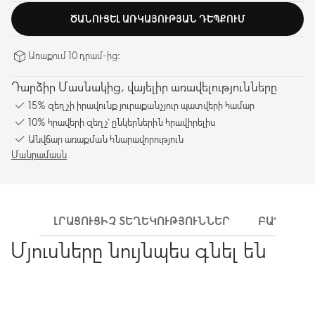
ԾԱՆՈՒՑԵԼ ԱՌԿԱՅՈՒԹՅԱՆ ԴԵՊՔՈՒՄ
Առաքում 10 դրամ-ից։
Դարձիր Մասնակից, վայելիր առավելությունները
15% զեղչի իրավունք յուրաքանչյուր պատվերի համար
10% հրավերի զեղչ՝ ընկերներին հրավիրելիս
Անվճար առաքման հնարավորություն
Մանրամասն
ԼՐԱՑՈՒՑԻՉ ՏԵՂԵԿՈՒԹՅՈՒՆՆԵՐ
ԲԱՂԱԴՐԻ
Մյուսները նույնպես գնել են