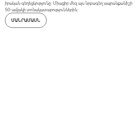
իրական գեղեցկությունը: Միացիր մեզ այս նրբագեղ ապրանքանիշի
50-ամյակի տոնակատարություններին:
ՄԱՆՐԱՄԱՍՆ