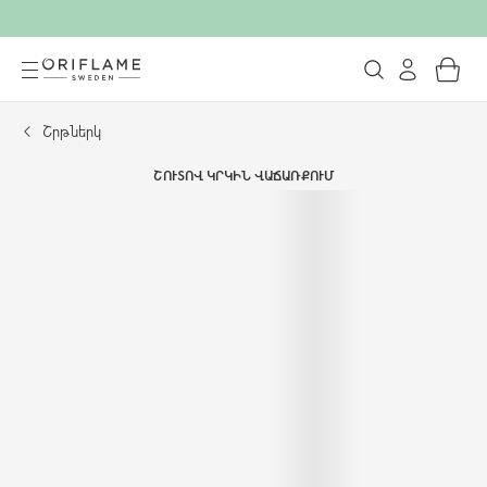
Շրթներկ
ՇՈՒՏՈՎ ԿՐԿԻՆ ՎԱՃԱՌՔՈՒՄ