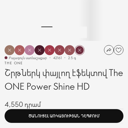
Բալագույն սառնաշաքար
42161
2.5 գ
THE ONE
Շրթներկ փայլող էֆեկտով The
ONE Power Shine HD
4,550 դրամ
ԾԱՆՈՒՑԵԼ ԱՌԿԱՅՈՒԹՅԱՆ ԴԵՊՔՈՒՄ