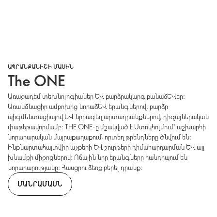
ԱՊՐԱՆՔԱՆԻՇԻ ՄԱՍԻՆ
The ONE
Առաջադեմ տեխնոլոգիաներ և բարձրակարգ բանաձևեր։
Առանձնացիր ամբոխից նորաձև երանգներով, բարձր
պիգմենտացիայով և նրբագեղ արտադրանքներով, դիզայներական
փաթեթավորմամբ։ THE ONE-ը մշակված է Ստոկհոլմում՝ աշխարհի
նորարարական մայրաքաղաքում, որտեղ թրենդները ծնվում են։
Ինքնարտահայտվիր աչքերի և շուրթերի դիմահարդարման և այլ
խնամքի միջոցներով։ Ոճային նոր երանգները հանդիպում են
նորարարությանը։ Հասցրու ձեռք բերել դրանք։
ՄԱՆՐԱՄԱՍՆ