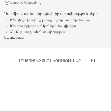
Առաքում 10 դրամ-ից։
Դարձիր Մասնակից, վայելիր առավելությունները
15% զեղչի իրավունք յուրաքանչյուր պատվերի համար
10% հրավերի զեղչ՝ ընկերներին հրավիրելիս
Անվճար առաքման հնարավորություն
Մանրամասն
ԼՐԱՑՈՒՑԻՉ ՏԵՂԵԿՈՒԹՅՈՒՆՆԵՐ
ԻՆՉՊԵՍ 