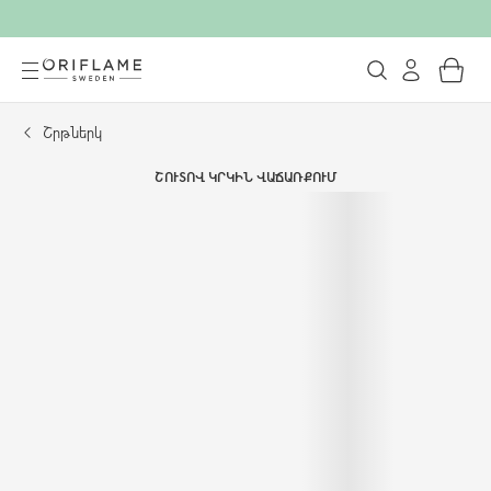
Շրթներկ
ՇՈՒՏՈՎ ԿՐԿԻՆ ՎԱՃԱՌՔՈՒՄ