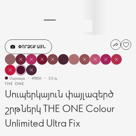
ՓՈՐՁԵՔ ԱՅՆ
Մարսալա
41806
3.5 գ
THE ONE
Սուպերկայուն փայլազերծ
շրթներկ THE ONE Colour
Unlimited Ultra Fix