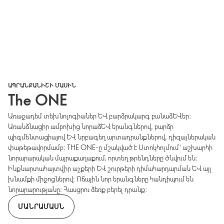
ԱՊՐԱՆՔԱՆԻՇԻ ՄԱՍԻՆ
The ONE
Առաջադեմ տեխնոլոգիաներ և բարձրակարգ բանաձևեր։
Առանձնացիր ամբոխից նորաձև երանգներով, բարձր
պիգմենտացիայով և նրբագեղ արտադրանքներով, դիզայներական
փաթեթավորմամբ։ THE ONE-ը մշակված է Ստոկհոլմում՝ աշխարհի
նորարարական մայրաքաղաքում, որտեղ թրենդները ծնվում են։
Ինքնարտահայտվիր աչքերի և շուրթերի դիմահարդարման և այլ
խնամքի միջոցներով։ Ոճային նոր երանգները հանդիպում են
նորարարությանը։ Հասցրու ձեռք բերել դրանք։
ՄԱՆՐԱՄԱՍՆ