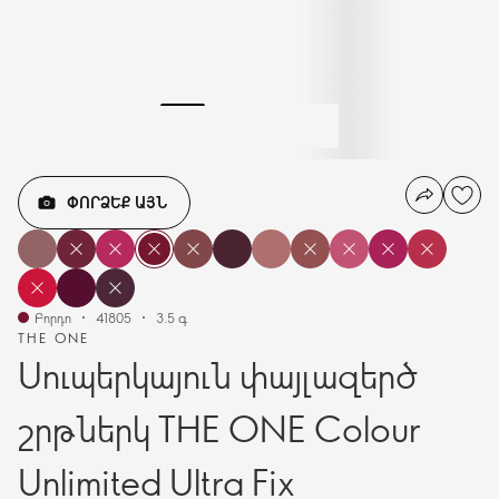
ՓՈՐՁԵՔ ԱՅՆ
Բորդո
41805
3.5 գ
THE ONE
Սուպերկայուն փայլազերծ
շրթներկ THE ONE Colour
Unlimited Ultra Fix