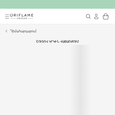
Դիմահարդարում
ՇՈՒՏՈՎ ԿՐԿԻՆ ՎԱՃԱՌՔՈՒՄ