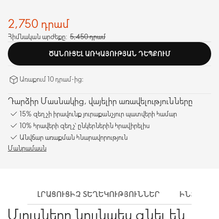
2,750 դրամ
Հիմնական արժեքը:
5,450 դրամ
ԾԱՆՈՒՑԵԼ ԱՌԿԱՅՈՒԹՅԱՆ ԴԵՊՔՈՒՄ
Առաքում 10 դրամ-ից։
Դարձիր Մասնակից, վայելիր առավելությունները
15% զեղչի իրավունք յուրաքանչյուր պատվերի համար
10% հրավերի զեղչ՝ ընկերներին հրավիրելիս
Անվճար առաքման հնարավորություն
Մանրամասն
ԼՐԱՑՈՒՑԻՉ ՏԵՂԵԿՈՒԹՅՈՒՆՆԵՐ
ԻՆՉՊԵՍ 
Մյուսները նույնպես գնել են