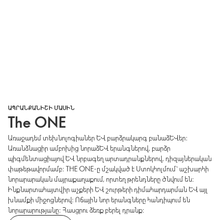
ԱՊՐԱՆՔԱՆԻՇԻ ՄԱՍԻՆ
The ONE
Առաջադեմ տեխնոլոգիաներ և բարձրակարգ բանաձևեր։
Առանձնացիր ամբոխից նորաձև երանգներով, բարձր
պիգմենտացիայով և նրբագեղ արտադրանքներով, դիզայներական
փաթեթավորմամբ։ THE ONE-ը մշակված է Ստոկհոլմում՝ աշխարհի
նորարարական մայրաքաղաքում, որտեղ թրենդները ծնվում են։
Ինքնարտահայտվիր աչքերի և շուրթերի դիմահարդարման և այլ
խնամքի միջոցներով։ Ոճային նոր երանգները հանդիպում են
նորարարությանը։ Հասցրու ձեռք բերել դրանք։