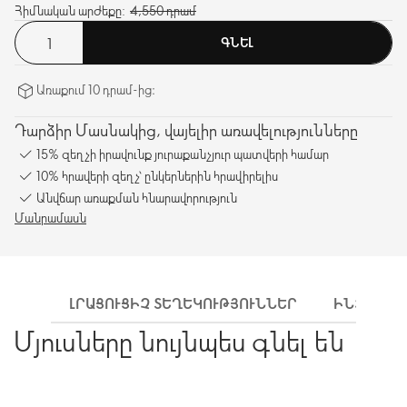
Հիմնական արժեքը:
4,550 դրամ
ԳՆԵԼ
Առաքում 10 դրամ-ից։
Դարձիր Մասնակից, վայելիր առավելությունները
15% զեղչի իրավունք յուրաքանչյուր պատվերի համար
10% հրավերի զեղչ՝ ընկերներին հրավիրելիս
Անվճար առաքման հնարավորություն
Մանրամասն
ԼՐԱՑՈՒՑԻՉ ՏԵՂԵԿՈՒԹՅՈՒՆՆԵՐ
ԻՆՉՊԵՍ 
Մյուսները նույնպես գնել են