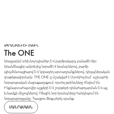
ԱՊՐԱՆՔԱՆԻՇԻ ՄԱՍԻՆ
The ONE
Առաջադեմ տեխնոլոգիաներ և բարձրակարգ բանաձևեր։
Առանձնացիր ամբոխից նորաձև երանգներով, բարձր
պիգմենտացիայով և նրբագեղ արտադրանքներով, դիզայներական
փաթեթավորմամբ։ THE ONE-ը մշակված է Ստոկհոլմում՝ աշխարհի
նորարարական մայրաքաղաքում, որտեղ թրենդները ծնվում են։
Ինքնարտահայտվիր աչքերի և շուրթերի դիմահարդարման և այլ
խնամքի միջոցներով։ Ոճային նոր երանգները հանդիպում են
նորարարությանը։ Հասցրու ձեռք բերել դրանք։
ՄԱՆՐԱՄԱՍՆ