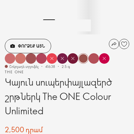
ՓՈՐՁԵՔ ԱՅՆ
Շոկոլադե տրյուֆել
41638
2.5 գ
THE ONE
Կայուն սուպերփայլազերծ
շրթներկ The ONE Colour
Unlimited
2,500 դրամ