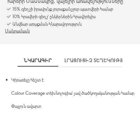
Դարձիր Մասնակից, վայելիր առավելությունները
15% զեղչի իրավունք յուրաքանչյուր պատվերի համար
10% հրավերի զեղչ՝ ընկերներին հրավիրելիս
Անվճար առաքման հնարավորություն
Մանրամասն
ՆԿԱՐԱԳԻՐ
ԼՐԱՑՈՒՑԻՉ ՏԵՂԵԿՈՒԹՅՈՒՆՆԵ
Կիրառելը հեշտ է
Colour Coverage տեխնոլոգիա՝ լավ ծածկողականության համար
Փայլուն ավարտ