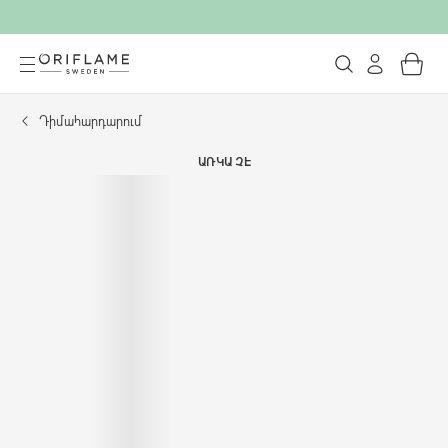
Դիմահարդարում
ԱՌԿԱ ՉԷ