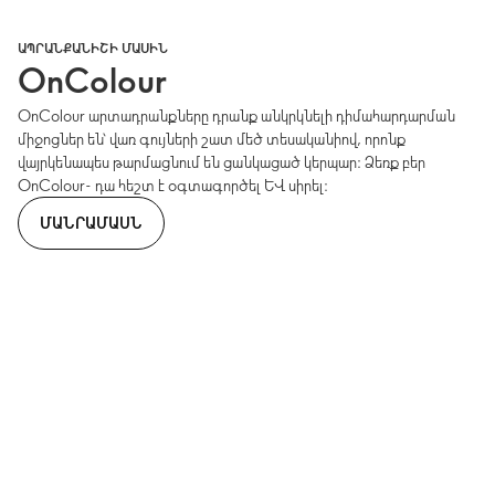
ԱՊՐԱՆՔԱՆԻՇԻ ՄԱՍԻՆ
OnColour
OnColour արտադրանքները դրանք անկրկնելի դիմահարդարման
միջոցներ են՝ վառ գույների շատ մեծ տեսականիով, որոնք
վայրկենապես թարմացնում են ցանկացած կերպար։ Ձեռք բեր
OnColour- դա հեշտ է օգտագործել և սիրել։
ՄԱՆՐԱՄԱՍՆ