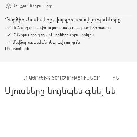
Առաքում 10 դրամ-ից։
Դարձիր Մասնակից, վայելիր առավելությունները
15% զեղչի իրավունք յուրաքանչյուր պատվերի համար
10% հրավերի զեղչ՝ ընկերներին հրավիրելիս
Անվճար առաքման հնարավորություն
Մանրամասն
ԼՐԱՑՈՒՑԻՉ ՏԵՂԵԿՈՒԹՅՈՒՆՆԵՐ
ԻՆՉՊԵՍ 
Մյուսները նույնպես գնել են