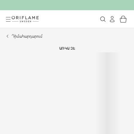
Դիմահարդարում
ԱՌԿԱ ՉԷ