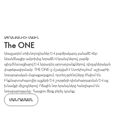
ԱՊՐԱՆՔԱՆԻՇԻ ՄԱՍԻՆ
The ONE
Առաջադեմ տեխնոլոգիաներ և բարձրակարգ բանաձևեր։
Առանձնացիր ամբոխից նորաձև երանգներով, բարձր
պիգմենտացիայով և նրբագեղ արտադրանքներով, դիզայներական
փաթեթավորմամբ։ THE ONE-ը մշակված է Ստոկհոլմում՝ աշխարհի
նորարարական մայրաքաղաքում, որտեղ թրենդները ծնվում են։
Ինքնարտահայտվիր աչքերի և շուրթերի դիմահարդարման և այլ
խնամքի միջոցներով։ Ոճային նոր երանգները հանդիպում են
նորարարությանը։ Հասցրու ձեռք բերել դրանք։
ՄԱՆՐԱՄԱՍՆ