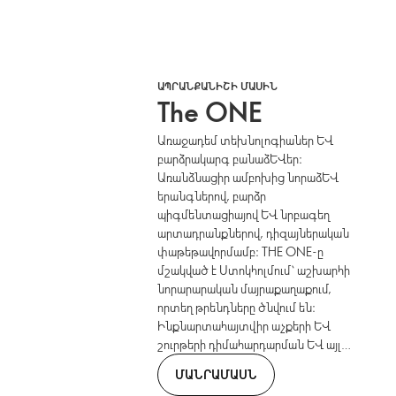
ԱՊՐԱՆՔԱՆԻՇԻ ՄԱՍԻՆ
The ONE
Առաջադեմ տեխնոլոգիաներ և
բարձրակարգ բանաձևեր։
Առանձնացիր ամբոխից նորաձև
երանգներով, բարձր
պիգմենտացիայով և նրբագեղ
արտադրանքներով, դիզայներական
փաթեթավորմամբ։ THE ONE-ը
մշակված է Ստոկհոլմում՝ աշխարհի
նորարարական մայրաքաղաքում,
որտեղ թրենդները ծնվում են։
Ինքնարտահայտվիր աչքերի և
շուրթերի դիմահարդարման և այլ
խնամքի միջոցներով։ Ոճային նոր
ՄԱՆՐԱՄԱՍՆ
երանգները հանդիպում են