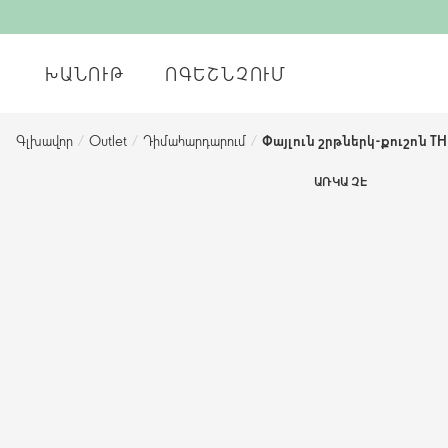
ԽԱՆՈՒԹ
ՈԳԵՇՆՉՈՒՄ
Գլխավոր
/
Outlet
/
Դիմահարդարում
/
Փայլուն շրթներկ-քուշոն THE 
ԱՌԿԱ ՉԷ