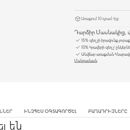
Առաքում 10 դրամ-ից։
Դարձիր Մասնակից, վա
15% զեղչի իրավունք յուրա
10% հրավերի զեղչ՝ ընկերն
Անվճար առաքման հնարավո
Մանրամասն
ՒՆՆԵՐ
ԻՆՉՊԵՍ ՕԳՏԱԳՈՐԾԵԼ
ԲԱՂԱԴՐԻՉՆԵՐԸ
ել են