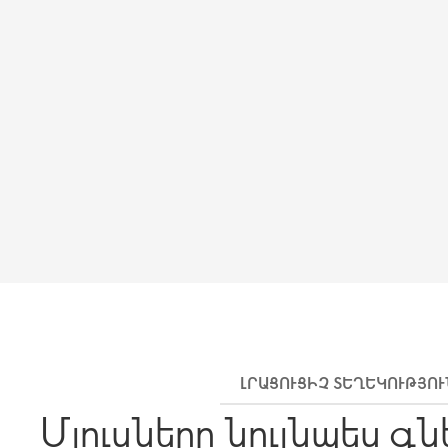
ԼՐԱՑՈՒՑԻՉ ՏԵՂԵԿՈՒԹՅՈ
Մյուսները նույնպես գն