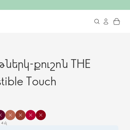
րթներկ-քուշոն THE
stible Touch
4 մլ