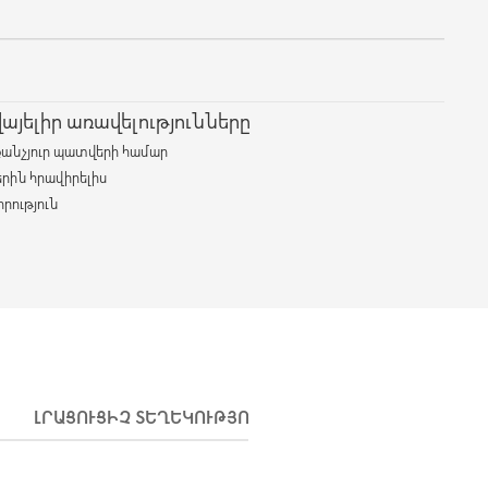
յելիր առավելությունները
քանչյուր պատվերի համար
երին հրավիրելիս
րություն
ԼՐԱՑՈՒՑԻՉ ՏԵՂԵԿՈՒԹՅՈՒՆՆԵՐ
ԱՌԱՔՈՒՄ