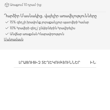
Առաքում 10 դրամ-ից։
Դարձիր Մասնակից, վայելիր առավելությունները
15% զեղչի իրավունք յուրաքանչյուր պատվերի համար
10% հրավերի զեղչ՝ ընկերներին հրավիրելիս
Անվճար առաքման հնարավորություն
Մանրամասն
ԼՐԱՑՈՒՑԻՉ ՏԵՂԵԿՈՒԹՅՈՒՆՆԵՐ
ԻՆՉՊԵՍ 