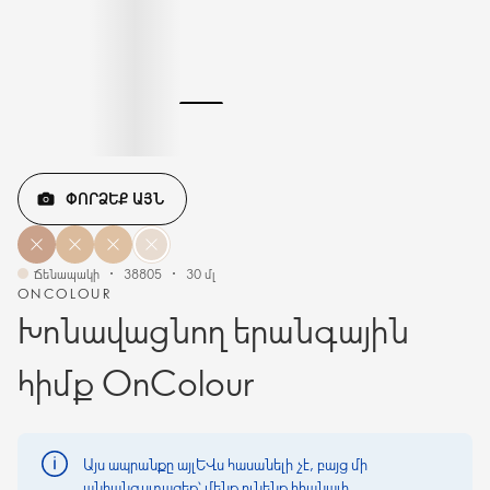
ՓՈՐՁԵՔ ԱՅՆ
Ճենապակի
38805
30 մլ
ONCOLOUR
Խոնավացնող երանգային
հիմք OnColour
Այս ապրանքը այլևս հասանելի չէ, բայց մի
անհանգստացեք՝ մենք ունենք հիանալի