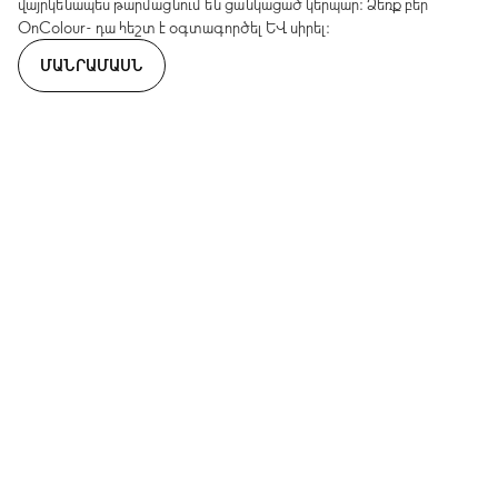
վայրկենապես թարմացնում են ցանկացած կերպար։ Ձեռք բեր
OnColour- դա հեշտ է օգտագործել և սիրել։
ՄԱՆՐԱՄԱՍՆ