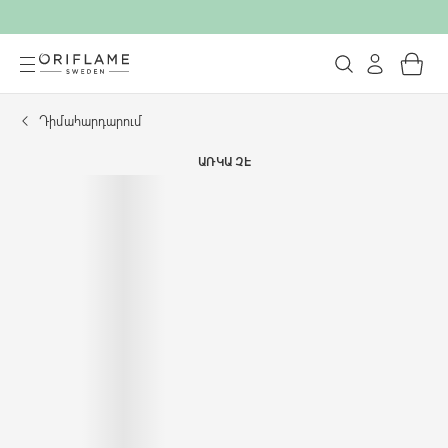
Դիմահարդարում
ԱՌԿԱ ՉԷ