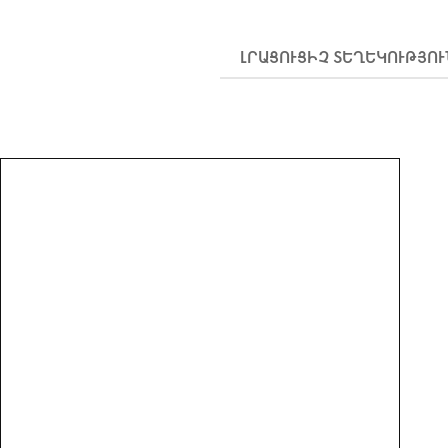
ԼՐԱՑՈՒՑԻՉ ՏԵՂԵԿՈՒԹՅՈ