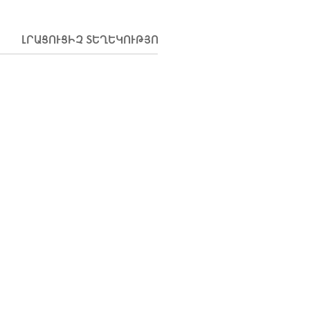
ԼՐԱՑՈՒՑԻՉ ՏԵՂԵԿՈՒԹՅՈՒՆՆԵՐ
ԱՌԱՔՈՒՄ