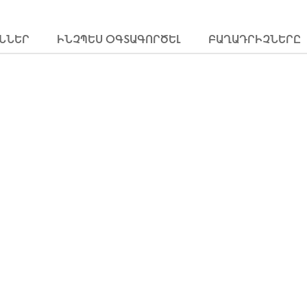
ՒՆՆԵՐ
ԻՆՉՊԵՍ ՕԳՏԱԳՈՐԾԵԼ
ԲԱՂԱԴՐԻՉՆԵՐԸ