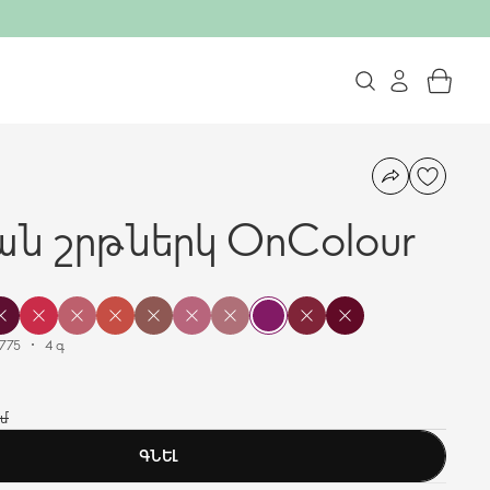
ն շրթներկ OnColour
775
4 գ
ամ
ԳՆԵԼ