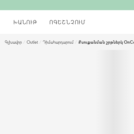
ԽԱՆՈՒԹ
ՈԳԵՇՆՉՈՒՄ
Գլխավոր
/
Outlet
/
Դիմահարդարում
/
Քսուքանման շրթներկ OnCo