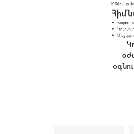
է՝ ձմռանը մ
Հիմն
Հարուստ
Կոկոսի 
Մաշկայի
Կո
օժ
օգնո