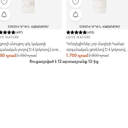
ՇՈՒՏՈՎ ԿՐԿԻՆ ՎԱՃԱՌՔՈՒՄ
ՇՈՒՏՈՎ ԿՐԿԻՆ ՎԱՃԱՌՔՈՒՄ
(
497
)
(
432
)
VE NATURE
LOVE NATURE
ցուղի սնուցող գել կակաոյի
Կոնդիցիոներ չոր մազերի համար
գանական յուղով և կոկոսով Love
օրգանական ցորենով և կոկոսով
ture
Love Nature
550 դրամ
2,350 դրամ
1,700 դրամ
2,800 դրամ
Ցուցադրված է 12 արտադրանք 12-ից