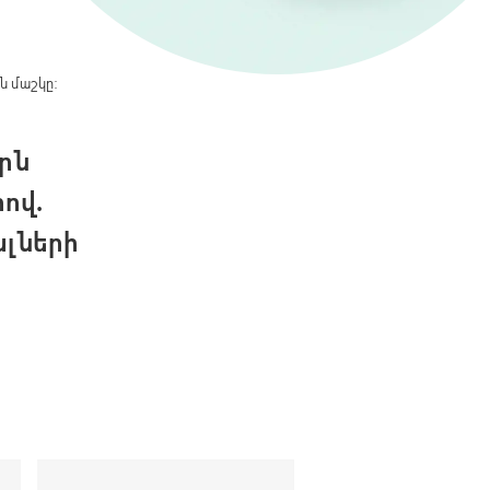
ն մաշկը:
որն
ով.
լների