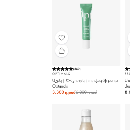
(
869
)
OPTIMALS
ES
Աչքերի և շուրթերի ուրվագծի քսուք
Մա
Optimals
մա
Co
3,300 դրամ
6,000 դրամ
8,