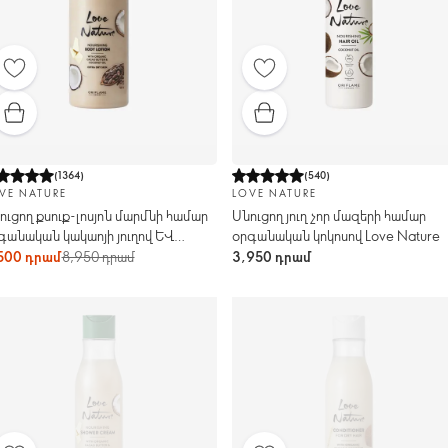
(
1364
)
(
540
)
VE NATURE
LOVE NATURE
ուցող քսուք-լոսյոն մարմնի համար
Սնուցող յուղ չոր մազերի համար
գանական կակաոյի յուղով և
օրգանական կոկոսով Love Nature
կոսով Love Nature
500 դրամ
8,950 դրամ
3,950 դրամ