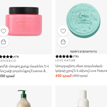
ՀԱՍՑՐԵ՛Ք ՁԵՌՔ ԲԵՐԵԼ
(
735
)
(
478
)
LOVE NATURE
SENSE&CO.
Առույգացնող օճառ օրգանական
րմնի սնուցող քսուք մասրենու և
կոկոսի ջրով և սեխով Love Natur
նուշակի բուրմունքով Essense &
.
650 դրամ
1,050 դրամ
050 դրամ