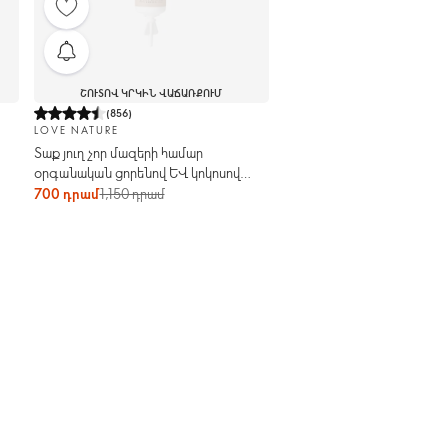
ՇՈՒՏՈՎ ԿՐԿԻՆ ՎԱՃԱՌՔՈՒՄ
(
856
)
LOVE NATURE
Տաք յուղ չոր մազերի համար
օրգանական ցորենով և կոկոսով
Love Nature
700 դրամ
1,150 դրամ