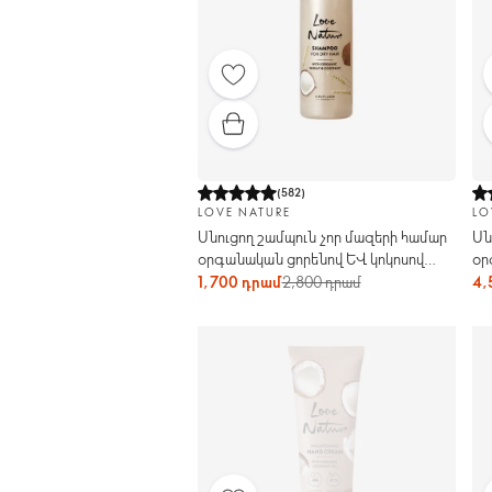
(
582
)
LOVE NATURE
LO
Սնուցող շամպուն չոր մազերի համար
Սն
օրգանական ցորենով և կոկոսով
օր
Love Nature
կո
1,700 դրամ
2,800 դրամ
4,