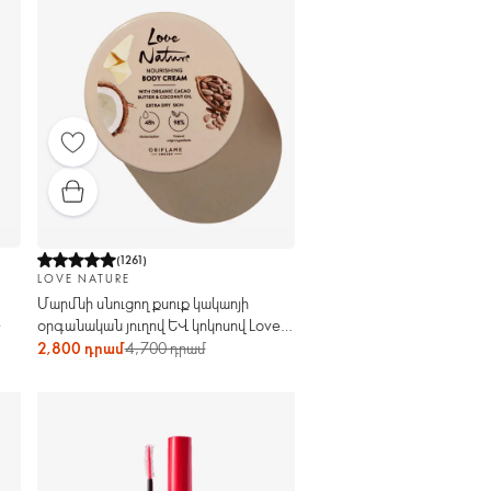
(
1261
)
LOVE NATURE
Մարմնի սնուցող քսուք կակաոյի
e
օրգանական յուղով և կոկոսով Love
Nature
2,800 դրամ
4,700 դրամ