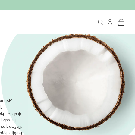
ւմ, թե՛
 է
բեք: Կոկոսի
նկցիոնալ
ւմ է մաշկը:
ինելի միջոց