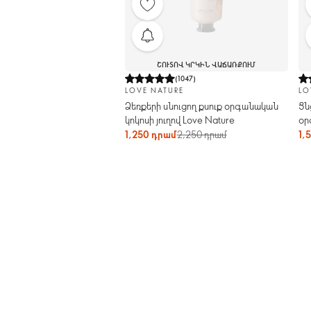
ՇՈՒՏՈՎ ԿՐԿԻՆ ՎԱՃԱՌՔՈՒՄ
(
1047
)
LOVE NATURE
LO
Ձեռքերի սնուցող քսուք օրգանական
Ցն
կոկոսի յուղով Love Nature
օր
Na
1,250 դրամ
2,250 դրամ
1,