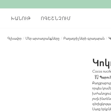
ԽԱՆՈՒԹ
ՈԳԵՇՆՉՈՒՄ
Գլխավոր
/
Մեր արտադրանքները
/
Բաղադրիչների գրադարան
/
Կ
Կոկ
Cocos nucif
Պարու
Քաղցրաբույր
որպես կոսմ
խոհանոցում,
յուղն ինտե
գեղեցկությ
Սառը երկրնե