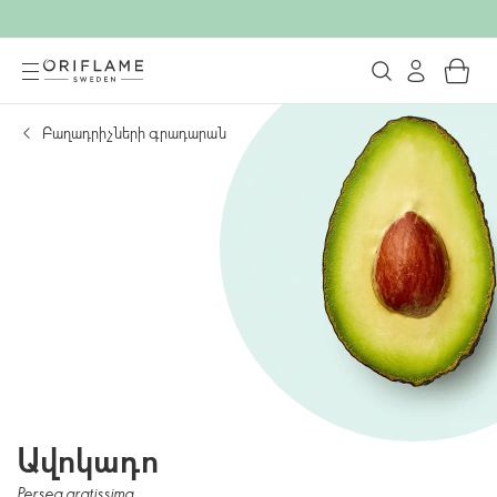
Բաղադրիչների գրադարան
Ավոկադո
Persea gratissima