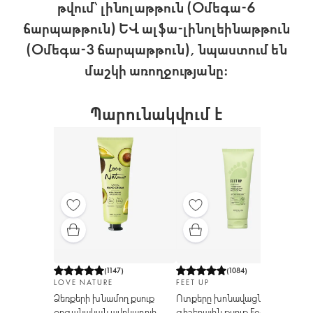
թվում՝ լինոլաթթուն (Օմեգա-6
ճարպաթթուն) և ալֆա-լինոլեինաթթուն
(Օմեգա-3 ճարպաթթուն), նպաստում են
մաշկի առողջությանը:
Պարունակվում է
(
1147
)
(
1084
)
LOVE NATURE
FEET UP
LO
Ձեռքերի խնամող քսուք
Ոտքերը խոնավացնող
Սն
օրգանական ավոկադոյի
գիշերային քսուք Feet Up
մա