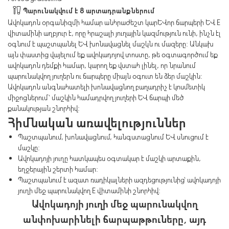
Պարունակվում է 8 արտադրանքներում
Ավոկադոն օրգանիզմի համար անհրաժեշտ կարևոր ճարպերի և E
վիտամինի աղբյուր է, որը հրաշալի յուղային կազմություն ունի, ինչն էլ
օգնում է պաշտպանել և խոնավացնել մաշկն ու մազերը: Անկախ
այն փաստից վայելում եք ավոկադոյով տոստը, թե օգտագործում եք
ավոկադոն դեմքի համար, կարող եք վստահ լինել, որ նրանում
պարունակվող յուղերն ու ճարպերը միայն օգուտ են ձեր մաշկին:
Ավոկադոն անգնահատելի խոնավացնող բաղադրիչ է կոսմետիկ
միջոցներում՝ մաշկին համադրվող յուղերի և ճարպի մեծ
քանակության շնորհիվ:
Հիմնական առավելություններ
Պաշտպանում, խոնավացնում, հանգստացնում և սնուցում է
մաշկը:
Ավոկադոյի յուղը հատկապես օգտակար է մաշկի արտաքին,
եղջերային շերտի համար:
Պաշտպանում է ազատ ռադիկալների ազդեցությունից՝ ավոկադոյի
յուղի մեջ պարունակվող E վիտամինի շնորհիվ:
Ավոկադոյի յուղի մեջ պարունակվող
անփոխարինելի ճարպաթթուները, այդ